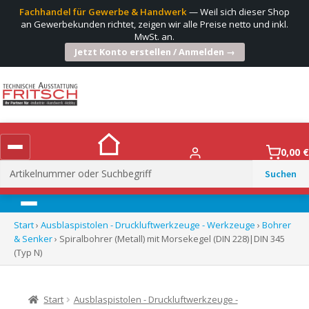
Fachhandel für Gewerbe & Handwerk
— Weil sich dieser Shop
an Gewerbekunden richtet, zeigen wir alle Preise netto und inkl.
MwSt. an.
Jetzt Konto erstellen / Anmelden →
0,00
€
Suchen
nach:
Menü
Start
›
Ausblaspistolen - Druckluftwerkzeuge - Werkzeuge
›
Bohrer
& Senker
› Spiralbohrer (Metall) mit Morsekegel (DIN 228)|DIN 345
(Typ N)
Start
Ausblaspistolen - Druckluftwerkzeuge -