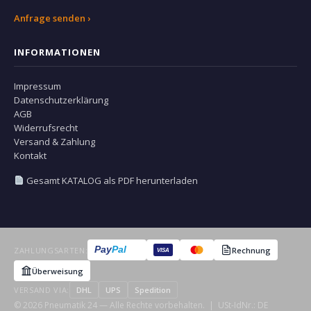
Anfrage senden ›
INFORMATIONEN
Impressum
Datenschutzerklärung
AGB
Widerrufsrecht
Versand & Zahlung
Kontakt
Gesamt KATALOG als PDF herunterladen
Pay
Pal
ZAHLUNGSARTEN:
Rechnung
VISA
Überweisung
VERSAND VIA:
DHL
UPS
Spedition
© 2026 Pneumatik 24 — Alle Rechte vorbehalten. | USt-IdNr.: DE