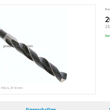
Pre
2
23
So
, HSS-G, Ø 14 mm
Eigenschaften