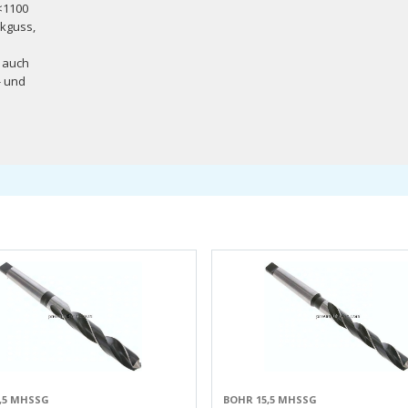
(<1100
ckguss,
 auch
- und
,5 MHSSG
BOHR 15,5 MHSSG