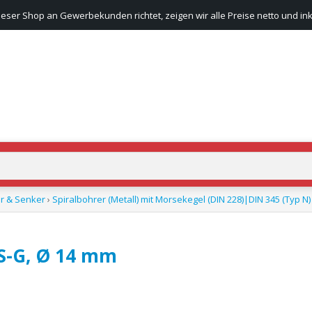
ieser Shop an Gewerbekunden richtet, zeigen wir alle Preise netto und ink
r & Senker
›
Spiralbohrer (Metall) mit Morsekegel (DIN 228)|DIN 345 (Typ N)
SS-G, Ø 14 mm