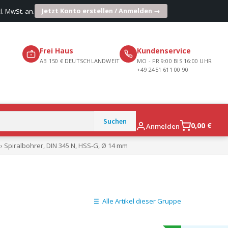
Jetzt Konto erstellen / Anmelden →
l. MwSt. an.
Frei Haus
Kundenservice
AB 150 € DEUTSCHLANDWEIT
MO - FR 9:00 BIS 16:00 UHR
+49 2451 611 00 90
0,00
€
Anmelden
› Spiralbohrer, DIN 345 N, HSS-G, Ø 14 mm
Alle Artikel dieser Gruppe