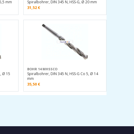
15,5 mm
Spiralbohrer, DIN 345 N, HSS-G, Ø 20 mm
31,52
€
BOHR 14 MHSSCO
, Ø 15
Spiralbohrer, DIN 345 N, HSS-G Co 5, Ø 14
mm
35,50
€