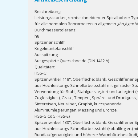
Beschreibung:
Leistungsstarker, rechtsschneidender Spiralbohrer Typ
für alle normalen Bohrarbeiten in allgemein gängigen 
Durchmessertoleranz:
h8
Spitzenanschliff:
Kegelmantelanschliff
Ausspitzung:
Ausgespitzte Querschneide (DIN 1412 A)
Qualitäten:
HSS-G:
Spitzenwinkel: 118°, Oberfläche: blank. Geschliffener S
aus Hochleistungs-Schnellarbeitsstahl mit gefräster Sp
Verwendung für Stahl, Stahlguss legiert und unlegiert 
Zugfestigkeit), Grau-, Temper-, Sphäro- und Druckguss,
Sintereisen, Neusilber, Graphit, kurzspanende
Aluminiumlegierungen, Messing und Bronze.
HSS-G Co 5 (HSS-E):
Spitzenwinkel: 130°, Oberfläche: blank. Geschliffener S
aus Hochleistungs-Schnellarbeitsstahl (kobaltlegiert) m
Rundlaufgenauigkeit und höherer Warmhärtebeständig