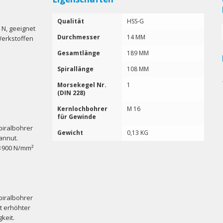
Qualität
HSS-G
 N, geeignet
Durchmesser
14 MM
Werkstoffen
Gesamtlänge
189 MM
Spirallänge
108 MM
Morsekegel Nr.
1
(DIN 228)
Kernlochbohrer
M 16
für Gewinde
piralbohrer
Gewicht
0,13 KG
annut.
(<900 N/mm²
piralbohrer
it erhöhter
keit.