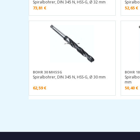
Spiralbohrer, DIN 345 N, HSS-G, Ø 32 mm
Spiralbo
73,81
€
52,65
€
BOHR 30 MHSSG
BOHR 1
Spiralbohrer, DIN 345 N, HSS-G, Ø 30 mm
Spiralbo
mm
62,59
€
50,40
€