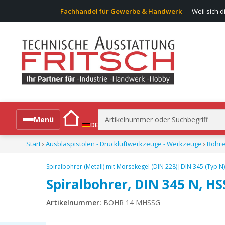
Fachhandel für Gewerbe & Handwerk
— Weil sich d
Suchen
Menü
DE
nach:
Start
›
Ausblaspistolen - Druckluftwerkzeuge - Werkzeuge
›
Bohre
Alle Produkte
Spiralbohrer (Metall) mit Morsekegel (DIN 228)|DIN 345 (Typ N)
Spiralbohrer, DIN 345 N, H
Artikelnummer:
BOHR 14 MHSSG