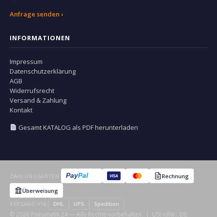
Anfrage senden ›
INFORMATIONEN
Impressum
Datenschutzerklärung
AGB
Widerrufsrecht
Versand & Zahlung
Kontakt
Gesamt KATALOG als PDF herunterladen
Pay
Pal
ZAHLUNGSARTEN:
Rechnung
VISA
Überweisung
VERSAND VIA:
DHL
UPS
Spedition
© 2026 Pneumatik 24 — Alle Rechte vorbehalten. | USt-IdNr.: DE