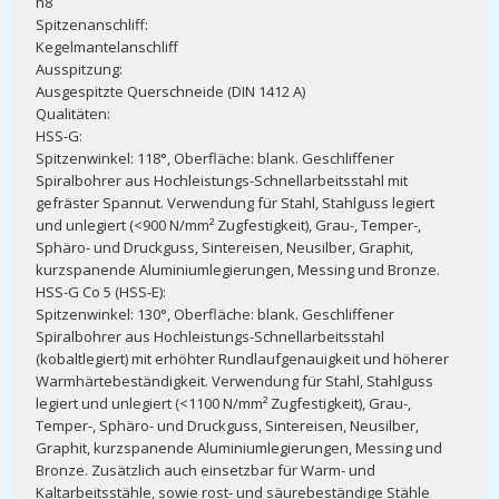
h8
Spitzenanschliff:
Kegelmantelanschliff
Ausspitzung:
Ausgespitzte Querschneide (DIN 1412 A)
Qualitäten:
HSS-G:
Spitzenwinkel: 118°, Oberfläche: blank. Geschliffener
Spiralbohrer aus Hochleistungs-Schnellarbeitsstahl mit
gefräster Spannut. Verwendung für Stahl, Stahlguss legiert
und unlegiert (<900 N/mm² Zugfestigkeit), Grau-, Temper-,
Sphäro- und Druckguss, Sintereisen, Neusilber, Graphit,
kurzspanende Aluminiumlegierungen, Messing und Bronze.
HSS-G Co 5 (HSS-E):
Spitzenwinkel: 130°, Oberfläche: blank. Geschliffener
Spiralbohrer aus Hochleistungs-Schnellarbeitsstahl
(kobaltlegiert) mit erhöhter Rundlaufgenauigkeit und höherer
Warmhärtebeständigkeit. Verwendung für Stahl, Stahlguss
legiert und unlegiert (<1100 N/mm² Zugfestigkeit), Grau-,
Temper-, Sphäro- und Druckguss, Sintereisen, Neusilber,
Graphit, kurzspanende Aluminiumlegierungen, Messing und
Bronze. Zusätzlich auch einsetzbar für Warm- und
Kaltarbeitsstähle, sowie rost- und säurebeständige Stähle