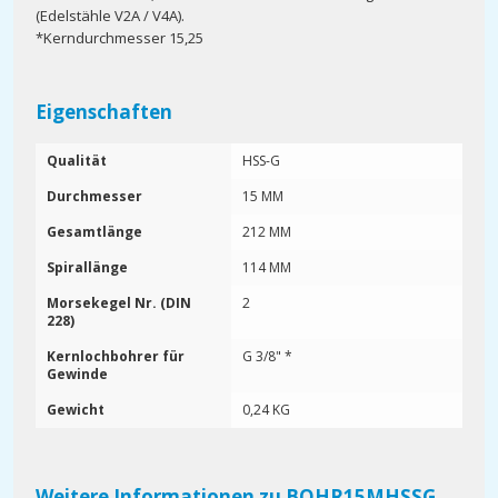
(Edelstähle V2A / V4A).
*Kerndurchmesser 15,25
Eigenschaften
Qualität
HSS-G
Durchmesser
15 MM
Gesamtlänge
212 MM
Spirallänge
114 MM
Morsekegel Nr. (DIN
2
228)
Kernlochbohrer für
G 3/8" *
Gewinde
Gewicht
0,24 KG
Weitere Informationen zu BOHR15MHSSG