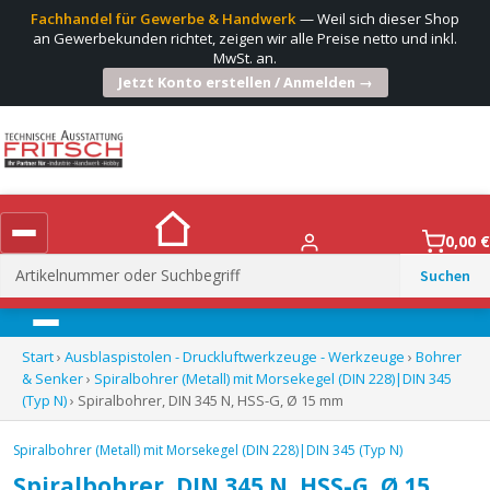
Fachhandel für Gewerbe & Handwerk
— Weil sich dieser Shop
an Gewerbekunden richtet, zeigen wir alle Preise netto und inkl.
MwSt. an.
Jetzt Konto erstellen / Anmelden →
0,00
€
Suchen
nach:
Menü
Start
›
Ausblaspistolen - Druckluftwerkzeuge - Werkzeuge
›
Bohrer
& Senker
›
Spiralbohrer (Metall) mit Morsekegel (DIN 228)|DIN 345
(Typ N)
› Spiralbohrer, DIN 345 N, HSS-G, Ø 15 mm
Spiralbohrer (Metall) mit Morsekegel (DIN 228)|DIN 345 (Typ N)
Spiralbohrer, DIN 345 N, HSS-G, Ø 15