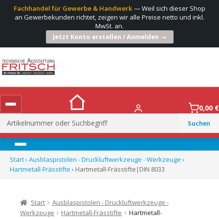
Fachhandel für Gewerbe & Handwerk
— Weil sich dieser Shop
an Gewerbekunden richtet, zeigen wir alle Preise netto und inkl.
MwSt. an.
Jetzt Konto erstellen / Anmelden →
0,00
€
Suchen
nach:
Menü
Start
›
Ausblaspistolen - Druckluftwerkzeuge - Werkzeuge
›
Hartmetall-Frässtifte
› Hartmetall-Frässtifte|DIN 8033
Start
Ausblaspistolen - Druckluftwerkzeuge -
Werkzeuge
Hartmetall-Frässtifte
Hartmetall-