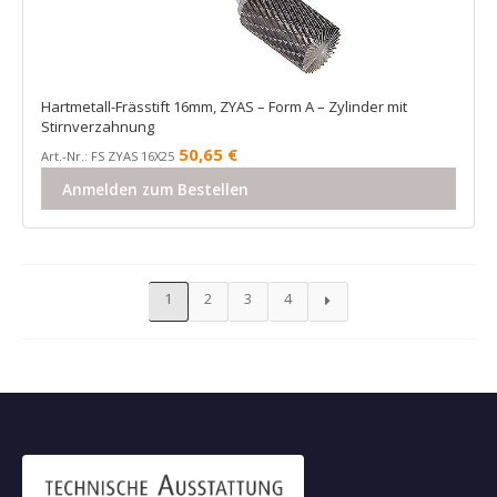
Hartmetall-Frässtift 16mm, ZYAS – Form A – Zylinder mit
Stirnverzahnung
50,65
€
Art.-Nr.: FS ZYAS 16X25
Anmelden zum Bestellen
1
2
3
4