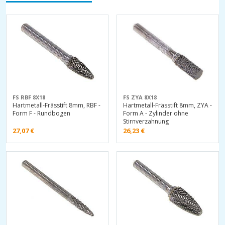
FS RBF 8X18
FS ZYA 8X18
Hartmetall-Frässtift 8mm, RBF -
Hartmetall-Frässtift 8mm, ZYA -
Form F - Rundbogen
Form A - Zylinder ohne
Stirnverzahnung
27,07
€
26,23
€