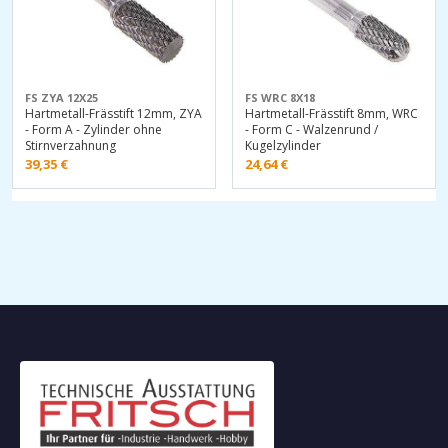
FS ZYA 12X25
FS WRC 8X18
Hartmetall-Frässtift 12mm, ZYA
Hartmetall-Frässtift 8mm, WRC
- Form A - Zylinder ohne
- Form C - Walzenrund /
Stirnverzahnung
Kugelzylinder
39,35
€
24,64
€