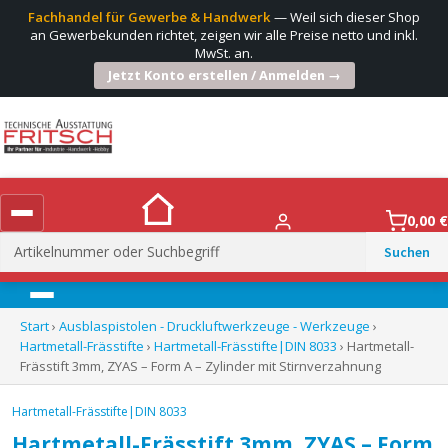
Fachhandel für Gewerbe & Handwerk
— Weil sich dieser Shop
an Gewerbekunden richtet, zeigen wir alle Preise netto und inkl.
MwSt. an.
Jetzt Konto erstellen / Anmelden →
0,00
€
Suchen
nach:
Menü
Start
›
Ausblaspistolen - Druckluftwerkzeuge - Werkzeuge
›
Hartmetall-Frässtifte
›
Hartmetall-Frässtifte|DIN 8033
› Hartmetall-
Frässtift 3mm, ZYAS – Form A – Zylinder mit Stirnverzahnung
Hartmetall-Frässtifte|DIN 8033
Hartmetall-Frässtift 3mm, ZYAS – Form