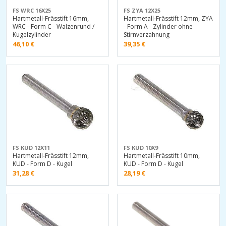
FS WRC 16X25
FS ZYA 12X25
Hartmetall-Frässtift 16mm,
Hartmetall-Frässtift 12mm, ZYA
WRC - Form C - Walzenrund /
- Form A - Zylinder ohne
Kugelzylinder
Stirnverzahnung
46,10
€
39,35
€
FS KUD 12X11
FS KUD 10X9
Hartmetall-Frässtift 12mm,
Hartmetall-Frässtift 10mm,
KUD - Form D - Kugel
KUD - Form D - Kugel
31,28
€
28,19
€