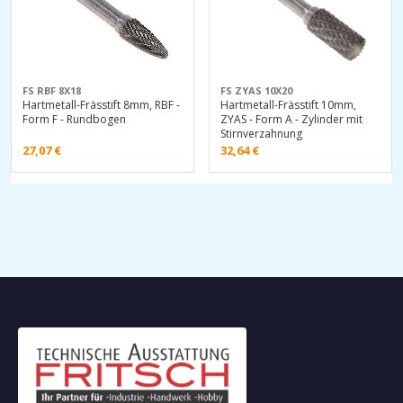
FS RBF 8X18
FS ZYAS 10X20
Hartmetall-Frässtift 8mm, RBF -
Hartmetall-Frässtift 10mm,
Form F - Rundbogen
ZYAS - Form A - Zylinder mit
Stirnverzahnung
27,07
€
32,64
€