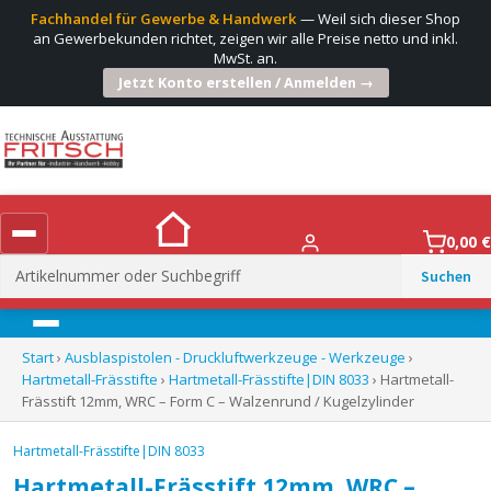
Fachhandel für Gewerbe & Handwerk
— Weil sich dieser Shop
an Gewerbekunden richtet, zeigen wir alle Preise netto und inkl.
MwSt. an.
Jetzt Konto erstellen / Anmelden →
0,00
€
Suchen
nach:
Menü
Start
›
Ausblaspistolen - Druckluftwerkzeuge - Werkzeuge
›
Hartmetall-Frässtifte
›
Hartmetall-Frässtifte|DIN 8033
› Hartmetall-
Frässtift 12mm, WRC – Form C – Walzenrund / Kugelzylinder
Hartmetall-Frässtifte|DIN 8033
Hartmetall-Frässtift 12mm, WRC –