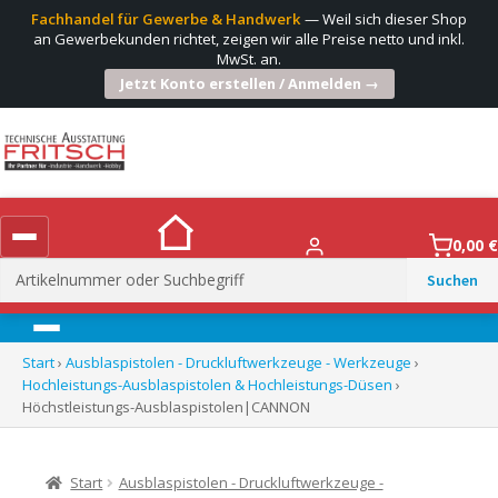
Fachhandel für Gewerbe & Handwerk
— Weil sich dieser Shop
an Gewerbekunden richtet, zeigen wir alle Preise netto und inkl.
MwSt. an.
Jetzt Konto erstellen / Anmelden →
0,00
€
Suchen
nach:
Menü
Start
›
Ausblaspistolen - Druckluftwerkzeuge - Werkzeuge
›
Hochleistungs-Ausblaspistolen & Hochleistungs-Düsen
›
Höchstleistungs-Ausblaspistolen|CANNON
Start
Ausblaspistolen - Druckluftwerkzeuge -