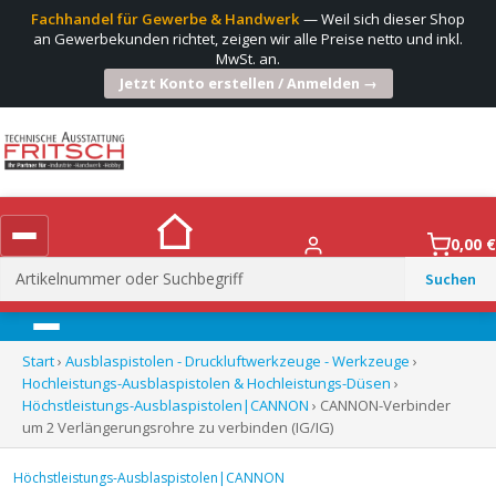
Fachhandel für Gewerbe & Handwerk
— Weil sich dieser Shop
an Gewerbekunden richtet, zeigen wir alle Preise netto und inkl.
MwSt. an.
Jetzt Konto erstellen / Anmelden →
0,00
€
Suchen
nach:
Menü
Start
›
Ausblaspistolen - Druckluftwerkzeuge - Werkzeuge
›
Hochleistungs-Ausblaspistolen & Hochleistungs-Düsen
›
Höchstleistungs-Ausblaspistolen|CANNON
› CANNON-Verbinder
um 2 Verlängerungsrohre zu verbinden (IG/IG)
Höchstleistungs-Ausblaspistolen|CANNON