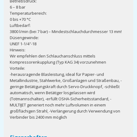
Betriebsdruck:
6 – 8 bar
Temperaturbereich:
0 bis +70 °C
Luftbedarf:
3800 l/min (bei 7 bar) – Mindestschlauchdurchmesser 13 mm!
Düsengewinde:
UNEF 1-1/4″-18
Hinweis:
Wir empfehlen den Schlauchanschluss mittels
Kompressorenkupplung (Typ KAG 34) vorzunehmen
Vorteile:
-herausragende Blasleistung, ideal für Papier- und
Metallindustrie, Stahlwerke, Großanlagen und Straßenbau, -
geringe Betätigungskraft durch Servo-Druckknopf, -schließt
automatisch, wenn Betätiger losgelassen wird
(Totmannschalter), -erfüllt OSHA-Sicherheitsstandard, -
MULTIJET generiert noch mehr Luftvolumen in einem
großflächigen Strahl, -Verlängerung durch Verwendung von
Verbinder bis 2400 mm möglich