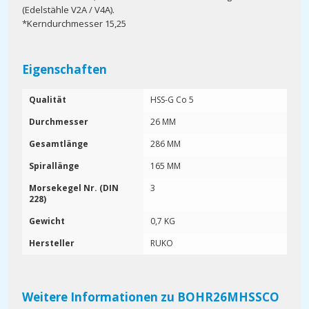
(Edelstähle V2A / V4A).
*Kerndurchmesser 15,25
Eigenschaften
Qualität
HSS-G Co 5
Durchmesser
26 MM
Gesamtlänge
286 MM
Spirallänge
165 MM
Morsekegel Nr. (DIN
3
228)
Gewicht
0,7 KG
Hersteller
RUKO
Weitere Informationen zu BOHR26MHSSCO