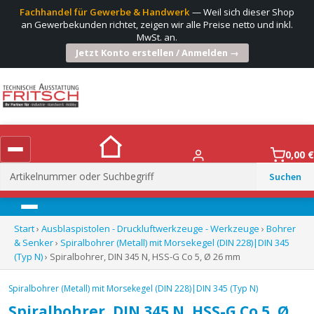
Fachhandel für Gewerbe & Handwerk
— Weil sich dieser Shop
an Gewerbekunden richtet, zeigen wir alle Preise netto und inkl.
MwSt. an.
Jetzt Konto erstellen / Anmelden →
0,00
€
Suchen
nach:
Menü
Start
›
Ausblaspistolen - Druckluftwerkzeuge - Werkzeuge
›
Bohrer
& Senker
›
Spiralbohrer (Metall) mit Morsekegel (DIN 228)|DIN 345
(Typ N)
› Spiralbohrer, DIN 345 N, HSS-G Co 5, Ø 26 mm
Spiralbohrer (Metall) mit Morsekegel (DIN 228)|DIN 345 (Typ N)
Spiralbohrer, DIN 345 N, HSS-G Co 5, Ø