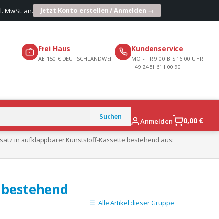
Jetzt Konto erstellen / Anmelden →
l. MwSt. an.
Frei Haus
Kundenservice
AB 150 € DEUTSCHLANDWEIT
MO - FR 9:00 BIS 16:00 UHR
+49 2451 611 00 90
0,00
€
Anmelden
gsatz in aufklappbarer Kunststoff-Kassette bestehend aus:
e bestehend
Alle Artikel dieser Gruppe