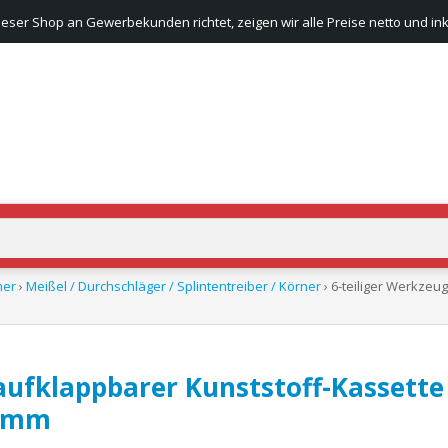
ieser Shop an Gewerbekunden richtet, zeigen wir alle Preise netto und ink
er
›
Meißel / Durchschläger / Splintentreiber / Körner
› 6-teiliger Werkzeu
 aufklappbarer Kunststoff-Kassett
0 mm