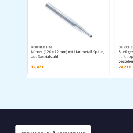
KORNER HM
DURCHS
Körner (120 x 12 mm) mit Hartmetall-Spitze,
6-teilig
aus Spezialstahl
aufklapp
bestehen
12,47
€
24,23
€