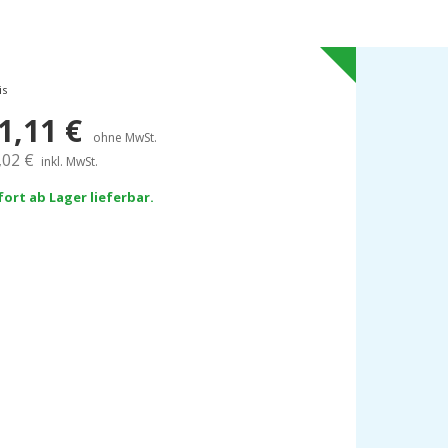
is
1,11
€
ohne MwSt.
,02
€
inkl. MwSt.
fort ab Lager lieferbar.