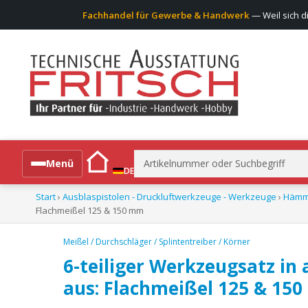
Fachhandel für Gewerbe & Handwerk
— Weil sich d
Suchen
Menü
DE
nach:
Start
›
Ausblaspistolen - Druckluftwerkzeuge - Werkzeuge
›
Hämm
Alle Produkte
Flachmeißel 125 & 150 mm
Meißel / Durchschläger / Splintentreiber / Körner
6-teiliger Werkzeugsatz in
aus: Flachmeißel 125 & 15