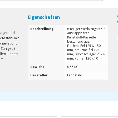
Eigenschaften
Beschreibung
6-teiliger Werkzeugsatz in
hläger und
aufklappbarer
Kunststoff-Kassette
rtestahl mit
bestehend aus:
ehärtet und
Flachmeißel 125 & 150
 Zähigkeit
mm, Kreuzmeißel 125
llen Einsatz
mm, Durchschläger 2 & 4
mm, Körner 120 x 10 mm
gem
Gewicht
0,55 KG
Hersteller
Landefeld