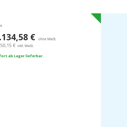
is
.134,58
€
ohne MwSt.
350,15
€
inkl. MwSt.
fort ab Lager lieferbar.