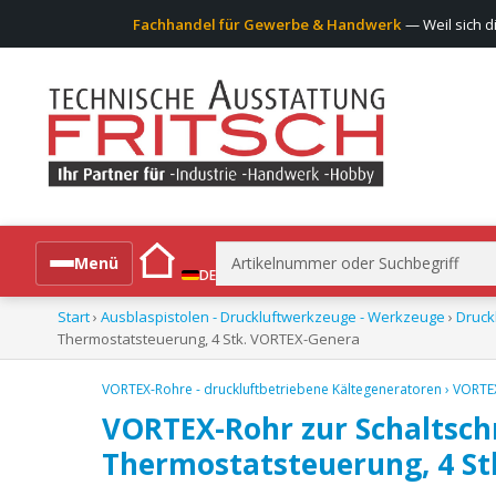
Fachhandel für Gewerbe & Handwerk
— Weil sich d
Suchen
Menü
DE
nach:
Start
›
Ausblaspistolen - Druckluftwerkzeuge - Werkzeuge
›
Druck
Alle Produkte
Thermostatsteuerung, 4 Stk. VORTEX-Genera
VORTEX-Rohre - druckluftbetriebene Kältegeneratoren
›
VORTEX
VORTEX-Rohr zur Schaltsch
Thermostatsteuerung, 4 S