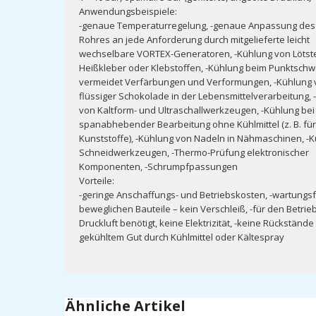
Anwendungsbeispiele:
-genaue Temperaturregelung, -genaue Anpassung des
Rohres an jede Anforderung durch mitgelieferte leicht
wechselbare VORTEX-Generatoren, -Kühlung von Lötste
Heißkleber oder Klebstoffen, -Kühlung beim Punktschw
vermeidet Verfärbungen und Verformungen, -Kühlung v
flüssiger Schokolade in der Lebensmittelverarbeitung,
von Kaltform- und Ultraschallwerkzeugen, -Kühlung bei
spanabhebender Bearbeitung ohne Kühlmittel (z. B. für
Kunststoffe), -Kühlung von Nadeln in Nähmaschinen, -
Schneidwerkzeugen, -Thermo-Prüfung elektronischer
Komponenten, -Schrumpfpassungen
Vorteile:
-geringe Anschaffungs- und Betriebskosten, -wartungsfr
beweglichen Bauteile – kein Verschleiß, -für den Betrie
Druckluft benötigt, keine Elektrizität, -keine Rückständ
gekühltem Gut durch Kühlmittel oder Kältespray
Ähnliche Artikel