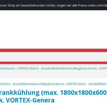
ieser Shop an Gewerbekunden richtet, zeigen wir alle Preise netto und ink
luft-Düsen
›
VORTEX-Rohre - druckluftbetriebene Kältegeneratoren
› VORT
-Rohre - druckluftbetriebene Kältegeneratoren
›
VORTEX-Rohre - druckluftbetr
rankkühlung (max. 1800x1800x600)
tk. VORTEX-Genera