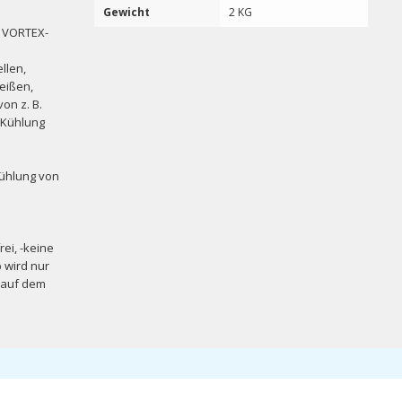
Gewicht
2 KG
 VORTEX-
llen,
eißen,
on z. B.
 -Kühlung
Kühlung von
ei, -keine
b wird nur
e auf dem