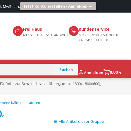
Jetzt Konto erstellen / Anmelden →
l. MwSt. an.
Frei Haus
Kundenservice
AB 150 € DEUTSCHLANDWEIT
MO - FR 9:00 BIS 16:00 UHR
+49 2451 611 00 90
0,00
€
Anmelden
EX-Rohr zur Schaltschrankkühlung (max. 1800x1800x600),
iebene Kältegeneratoren
,
Alle Artikel dieser Gruppe