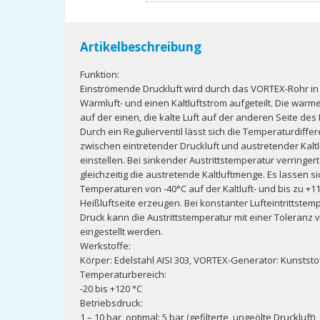
Artikelbeschreibung
Funktion:
Einströmende Druckluft wird durch das VORTEX-Rohr in
Warmluft- und einen Kaltluftstrom aufgeteilt. Die warme L
auf der einen, die kalte Luft auf der anderen Seite des
Durch ein Regulierventil lässt sich die Temperaturdiffe
zwischen eintretender Druckluft und austretender Kaltl
einstellen. Bei sinkender Austrittstemperatur verringert
gleichzeitig die austretende Kaltluftmenge. Es lassen si
Temperaturen von -40°C auf der Kaltluft- und bis zu +1
Heißluftseite erzeugen. Bei konstanter Lufteintrittstem
Druck kann die Austrittstemperatur mit einer Toleranz v
eingestellt werden.
Werkstoffe:
Körper: Edelstahl AISI 303, VORTEX-Generator: Kunststo
Temperaturbereich:
-20 bis +120 °C
Betriebsdruck:
1 – 10 bar, optimal: 5 bar (gefilterte, ungeölte Druckluft)