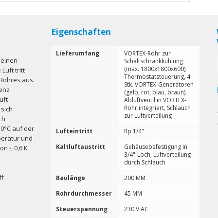
Eigenschaften
Lieferumfang
VORTEX-Rohr zur
 einen
Schaltschrankkühlung
(max. 1800x1800x600),
uft tritt
Thermostatsteuerung, 4
 Rohres aus.
Stk. VORTEX-Generatoren
renz
(gelb, rot, blau, braun),
uft
Abluftventil in VORTEX-
Rohr integriert, Schlauch
 sich
zur Luftverteilung
ch
10°C auf der
Lufteintritt
Rp 1/4"
peratur und
Kaltluftaustritt
Gehäusebefestigung in
on ± 0,6 K
3/4"-Loch, Luftverteilung
durch Schlauch
ff
Baulänge
200 MM
Rohrdurchmesser
45 MM
Steuerspannung
230 V AC