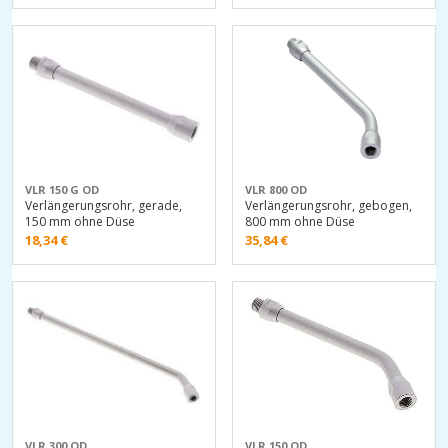
VLR 150 G OD
VLR 800 OD
Verlängerungsrohr, gerade,
Verlängerungsrohr, gebogen,
150 mm ohne Düse
800 mm ohne Düse
18,34
€
35,84
€
VLR 300 OD
VLR 150 OD