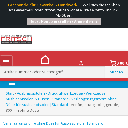
Fachhandel für Gewerbe & Handwerk
— Weil sich dieser Shop
an Gewerbekunden richtet, zeigen wir alle Preise netto und inkl.
MwSt. an.
Jetzt Konto erstellen / Anmelden →
0,00
€
Suchen
nach:
Menü
Start
›
Ausblaspistolen - Druckluftwerkzeuge - Werkzeuge
›
Ausblaspistolen & Düsen - Standard
›
Verlängerungsrohre ohne
Düse für Ausblaspistolen|Standard
› Verlängerungsrohr, gerade,
800 mm ohne Düse
Verlängerungsrohre ohne Düse für Ausblaspistolen|Standard