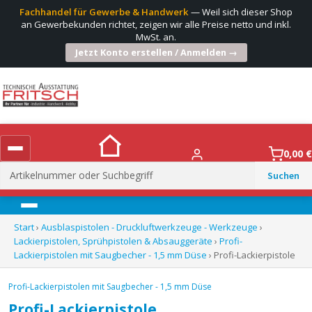
Fachhandel für Gewerbe & Handwerk
— Weil sich dieser Shop
an Gewerbekunden richtet, zeigen wir alle Preise netto und inkl.
MwSt. an.
Jetzt Konto erstellen / Anmelden →
0,00
€
Suchen
nach:
Menü
Start
›
Ausblaspistolen - Druckluftwerkzeuge - Werkzeuge
›
Lackierpistolen, Sprühpistolen & Absauggeräte
›
Profi-
Lackierpistolen mit Saugbecher - 1,5 mm Düse
› Profi-Lackierpistole
Profi-Lackierpistolen mit Saugbecher - 1,5 mm Düse
Profi-Lackierpistole