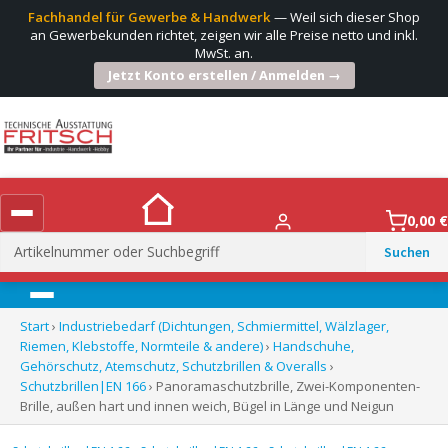
Fachhandel für Gewerbe & Handwerk
— Weil sich dieser Shop
an Gewerbekunden richtet, zeigen wir alle Preise netto und inkl.
MwSt. an.
Jetzt Konto erstellen / Anmelden →
0,00
€
Suchen
nach:
Menü
Start
›
Industriebedarf (Dichtungen, Schmiermittel, Wälzlager,
Riemen, Klebstoffe, Normteile & andere)
›
Handschuhe,
Gehörschutz, Atemschutz, Schutzbrillen & Overalls
›
Schutzbrillen|EN 166
› Panoramaschutzbrille, Zwei-Komponenten-
Brille, außen hart und innen weich, Bügel in Länge und Neigun