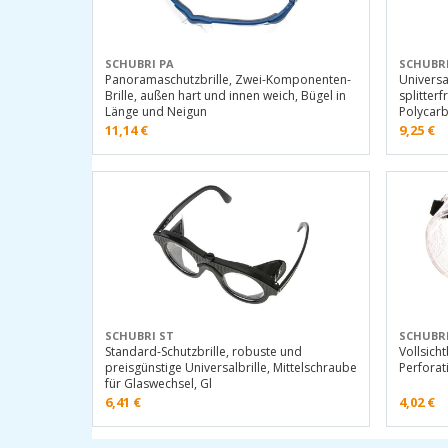
SCHUBRI PA
SCHUBR
Panoramaschutzbrille, Zwei-Komponenten-
Universa
Brille, außen hart und innen weich, Bügel in
splitterfr
Länge und Neigun
Polycarb
11,14
€
9,25
€
SCHUBRI ST
SCHUBRI
Standard-Schutzbrille, robuste und
Vollsicht
preisgünstige Universalbrille, Mittelschraube
Perforat
für Glaswechsel, Gl
6,41
€
4,02
€