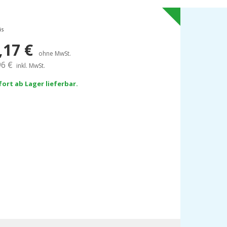
is
,17
€
ohne MwSt.
96
€
inkl. MwSt.
fort ab Lager lieferbar.