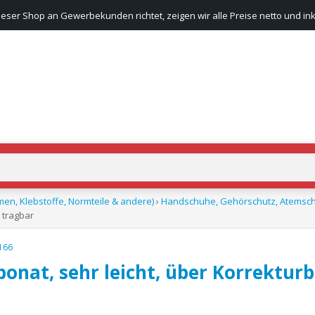
ieser Shop an Gewerbekunden richtet, zeigen wir alle Preise netto und ink
men, Klebstoffe, Normteile & andere)
›
Handschuhe, Gehörschutz, Atemschut
e tragbar
 166
bonat, sehr leicht, über Korrekturb