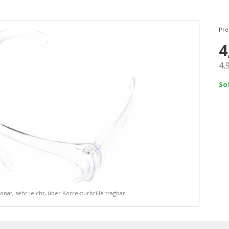
Pre
4
4,
So
nat, sehr leicht, über Korrekturbrille tragbar