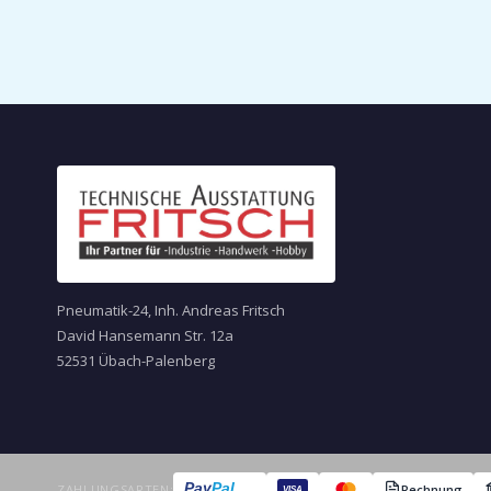
Pneumatik-24, Inh. Andreas Fritsch
David Hansemann Str. 12a
52531 Übach-Palenberg
Pay
Pal
ZAHLUNGSARTEN:
Rechnung
VISA