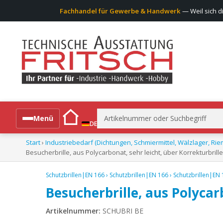
Fachhandel für Gewerbe & Handwerk
— Weil sich d
Suchen
Menü
DE
nach:
Start
›
Industriebedarf (Dichtungen, Schmiermittel, Wälzlager, Rie
Alle Produkte
Besucherbrille, aus Polycarbonat, sehr leicht, über Korrekturbrill
Schutzbrillen|EN 166
›
Schutzbrillen|EN 166
›
Schutzbrillen|EN
Besucherbrille, aus Polycar
Artikelnummer:
SCHUBRI BE