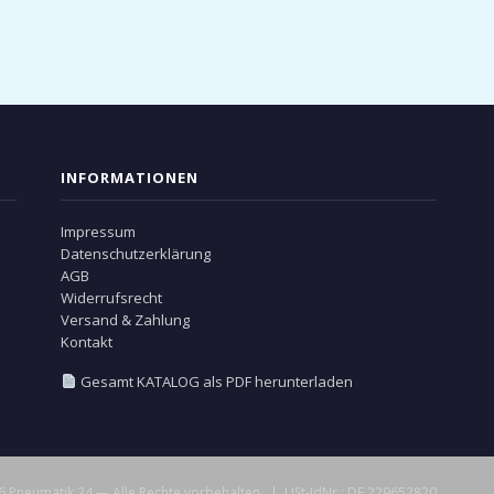
INFORMATIONEN
Impressum
Datenschutzerklärung
AGB
Widerrufsrecht
Versand & Zahlung
Kontakt
Gesamt KATALOG als PDF herunterladen
 Pneumatik 24 — Alle Rechte vorbehalten. | USt-IdNr.: DE 229652820