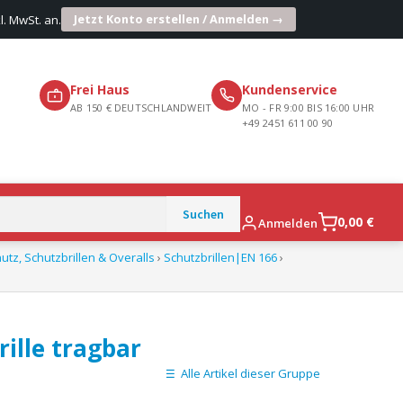
Jetzt Konto erstellen / Anmelden →
l. MwSt. an.
Frei Haus
Kundenservice
AB 150 € DEUTSCHLANDWEIT
MO - FR 9:00 BIS 16:00 UHR
+49 2451 611 00 90
0,00
€
Anmelden
z, Schutzbrillen & Overalls
›
Schutzbrillen|EN 166
›
rille tragbar
Alle Artikel dieser Gruppe