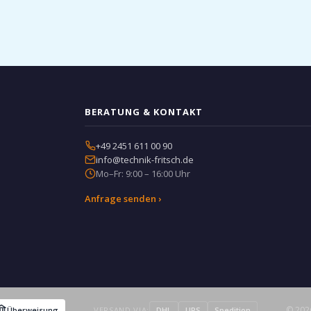
BERATUNG & KONTAKT
+49 2451 611 00 90
info@technik-fritsch.de
Mo–Fr: 9:00 – 16:00 Uhr
Anfrage senden ›
© 2026
Überweisung
VERSAND VIA:
DHL
UPS
Spedition