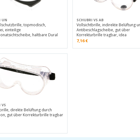
I UN
SCHUBRI VS AB
lschutzbrille, topmodisch,
Vollsichtbrille, indirekte Belüftung 
ei, einteilige
Antibeschlagscheibe, gut über
onatsichtscheibe, haltbare Dural
Korrekturbrille tragbar, idea
7,16
€
 VS
brille, direkte Belüftung durch
ion, gut über Korrekturbrille tragbar