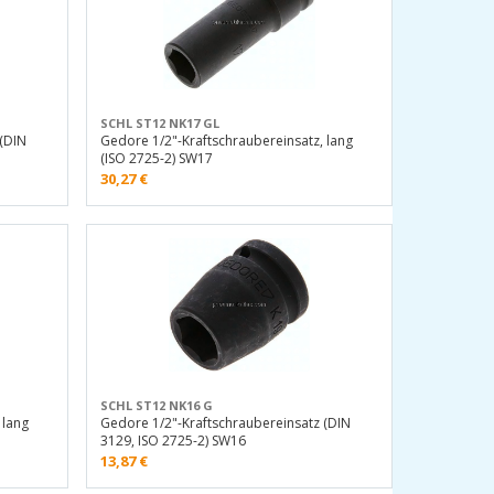
SCHL ST12 NK17 GL
 (DIN
Gedore 1/2"-Kraftschraubereinsatz, lang
(ISO 2725-2) SW17
30,27
€
SCHL ST12 NK16 G
 lang
Gedore 1/2"-Kraftschraubereinsatz (DIN
3129, ISO 2725-2) SW16
13,87
€