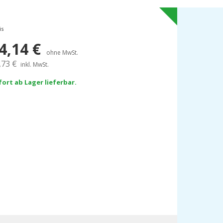
is
4,14
€
ohne MwSt.
,73
€
inkl. MwSt.
fort ab Lager lieferbar.