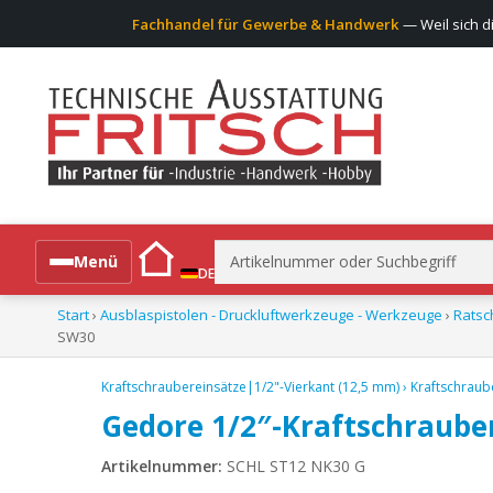
Fachhandel für Gewerbe & Handwerk
— Weil sich d
Suchen
Menü
DE
nach:
Start
›
Ausblaspistolen - Druckluftwerkzeuge - Werkzeuge
›
Ratsc
Alle Produkte
SW30
Kraftschraubereinsätze|1/2"-Vierkant (12,5 mm)
›
Kraftschraub
Gedore 1/2″-Kraftschrauber
Artikelnummer:
SCHL ST12 NK30 G