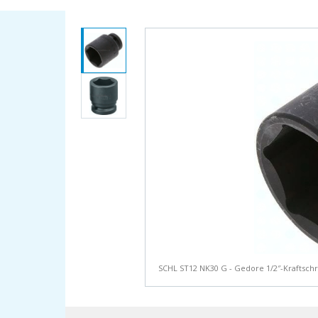
SCHL ST12 NK30 G - Gedore 1/2″-Kraftschr