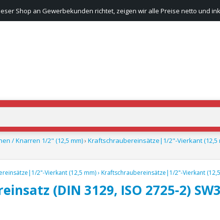
ieser Shop an Gewerbekunden richtet, zeigen wir alle Preise netto und ink
hen / Knarren 1/2" (12,5 mm)
›
Kraftschraubereinsätze|1/2"-Vierkant (12,5
ereinsätze|1/2"-Vierkant (12,5 mm)
›
Kraftschraubereinsätze|1/2"-Vierkant (12,
einsatz (DIN 3129, ISO 2725-2) SW