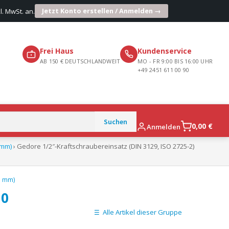
Jetzt Konto erstellen / Anmelden →
l. MwSt. an.
Frei Haus
Kundenservice
AB 150 € DEUTSCHLANDWEIT
MO - FR 9:00 BIS 16:00 UHR
+49 2451 611 00 90
0,00
€
Anmelden
 mm)
› Gedore 1/2″-Kraftschraubereinsatz (DIN 3129, ISO 2725-2)
5 mm)
30
Alle Artikel dieser Gruppe