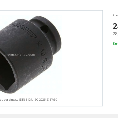
Pre
2
28
So
aubereinsatz (DIN 3129, ISO 2725-2) SW30