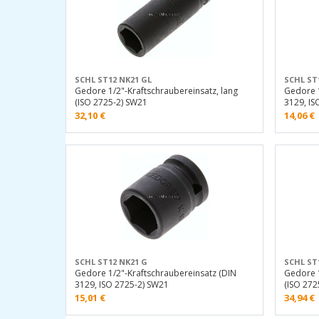
SCHL ST12 NK21 GL
SCHL ST
Gedore 1/2"-Kraftschraubereinsatz, lang
Gedore 1
(ISO 2725-2) SW21
3129, IS
32,10
€
14,06
€
SCHL ST12 NK21 G
SCHL ST
Gedore 1/2"-Kraftschraubereinsatz (DIN
Gedore 1
3129, ISO 2725-2) SW21
(ISO 272
15,01
€
34,94
€