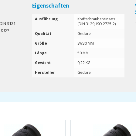
Eigenschaften
Ausführung
Kraftschraubereinsatz
DIN 3121-
(DIN 3129, ISO 2725-2)
ngigen
Qualität
Gedore
.
Größe
SW30 MM
Länge
50 MM
Gewicht
0,22 KG
Hersteller
Gedore