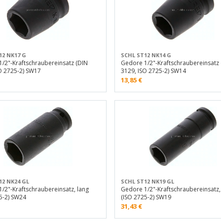
12 NK17 G
SCHL ST12 NK14 G
/2"-Kraftschraubereinsatz (DIN
Gedore 1/2"-Kraftschraubereinsatz
O 2725-2) SW17
3129, ISO 2725-2) SW14
13,85
€
12 NK24 GL
SCHL ST12 NK19 GL
/2"-Kraftschraubereinsatz, lang
Gedore 1/2"-Kraftschraubereinsatz,
5-2) SW24
(ISO 2725-2) SW19
31,43
€