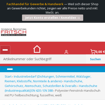
Fachhandel für Gewerbe & Handwerk
— Weil sich dieser Shop
an Gewerbekunden richtet, zeigen wir alle Preise netto und inkl.
MwSt. an.
Jetzt Konto erstellen / Anmelden →
0,00
€
Suchen
nach:
Menü
Start
›
Industriebedarf (Dichtungen, Schmiermittel, Wälzlager,
Riemen, Klebstoffe, Normteile & andere)
›
Handschuhe,
Gehörschutz, Atemschutz, Schutzbrillen & Overalls
›
Handschuhe
(Industriequalität)|EN 420 / EN 388
› Polyester-Feinstrick-Handschuh
mit PU-Teilbeschichtung, fusselfrei, weiß