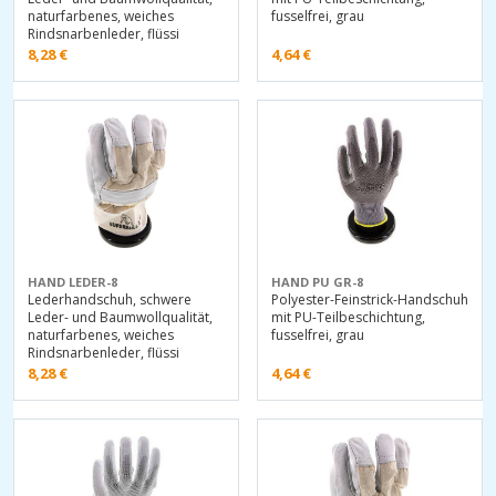
naturfarbenes, weiches
fusselfrei, grau
Rindsnarbenleder, flüssi
8,28
€
4,64
€
HAND LEDER-8
HAND PU GR-8
Lederhandschuh, schwere
Polyester-Feinstrick-Handschuh
Leder- und Baumwollqualität,
mit PU-Teilbeschichtung,
naturfarbenes, weiches
fusselfrei, grau
Rindsnarbenleder, flüssi
8,28
€
4,64
€