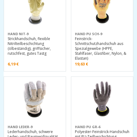
HAND NIT-9
HAND PU SCH-9
Strickhandschuh, flexible
Feinstrick-
Nitrilteilbeschichtung
Schnittschutzhandschuh aus
(ölbeständig), griffsicher,
Spezialgewebe (HPPE,
rutschfest, gutes Tastg
Stahlfaser, Glasfiber, Nylon, &
Elastan)
6,19
€
19,63
€
HAND LEDER-9
HAND PU GR-6
Lederhandschuh, schwere
Polyester-Feinstrick-Handschuh
Leder- und Baumwollqualität,
mit PU-Teilbeschichtung,