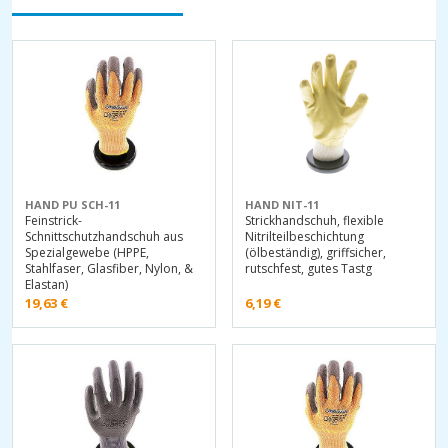
HAND PU SCH-11
HAND NIT-11
Feinstrick-
Strickhandschuh, flexible
Schnittschutzhandschuh aus
Nitrilteilbeschichtung
Spezialgewebe (HPPE,
(ölbeständig), griffsicher,
Stahlfaser, Glasfiber, Nylon, &
rutschfest, gutes Tastg
Elastan)
19,63
€
6,19
€