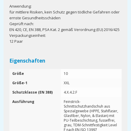
Anwendung:
für mittlere Risiken, kein Schutz gegen tödliche Gefahren oder
ernste Gesundheitsschäden
Geprüft nach:
EN 420, CE, EN 388, PSA Kat. 2 gemäß Verordnung (EU) 2016/425
Verpackungseinheit:
12 Paar
Eigenschaften
Größe
10
Größe-1
XXL
Schutzklasse (EN 388)
4.X.4.2.F
Ausführung
Feinstrick-
Schnittschutzhandschuh aus
Spezialgewebe (HPPE, Stahlfaser,
Glasfiber, Nylon, & Elastan) mit
PU-Teilbeschichtung, fusselfrei,
grau, TDM-Schnittfestigkeit Level
F nach EN ISO 13997