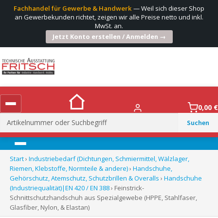
Fachhandel für Gewerbe & Handwerk
— Weil sich dieser Shop
an Gewerbekunden richtet, zeigen wir alle Preise netto und inkl.
MwSt. an.
Jetzt Konto erstellen / Anmelden →
0,00
€
Suchen
nach:
Menü
Start
›
Industriebedarf (Dichtungen, Schmiermittel, Wälzlager,
Riemen, Klebstoffe, Normteile & andere)
›
Handschuhe,
Gehörschutz, Atemschutz, Schutzbrillen & Overalls
›
Handschuhe
(Industriequalität)|EN 420 / EN 388
› Feinstrick-
Schnittschutzhandschuh aus Spezialgewebe (HPPE, Stahlfaser,
Glasfiber, Nylon, & Elastan)