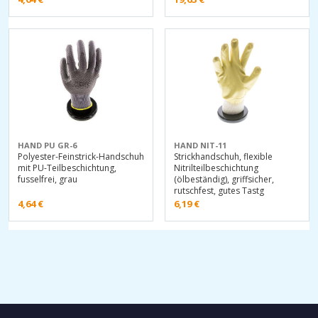
HAND PU GR-6
HAND NIT-11
Polyester-Feinstrick-Handschuh
Strickhandschuh, flexible
mit PU-Teilbeschichtung,
Nitrilteilbeschichtung
fusselfrei, grau
(ölbeständig), griffsicher,
rutschfest, gutes Tastg
4,64
€
6,19
€