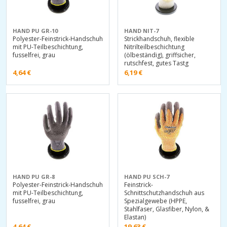
HAND PU GR-10
HAND NIT-7
Polyester-Feinstrick-Handschuh
Strickhandschuh, flexible
mit PU-Teilbeschichtung,
Nitrilteilbeschichtung
fusselfrei, grau
(ölbeständig), griffsicher,
rutschfest, gutes Tastg
4,64
€
6,19
€
HAND PU GR-8
HAND PU SCH-7
Polyester-Feinstrick-Handschuh
Feinstrick-
mit PU-Teilbeschichtung,
Schnittschutzhandschuh aus
fusselfrei, grau
Spezialgewebe (HPPE,
Stahlfaser, Glasfiber, Nylon, &
Elastan)
4,64
€
19,63
€