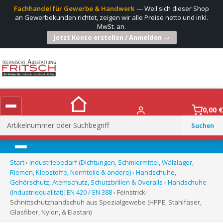
Fachhandel für Gewerbe & Handwerk
— Weil sich dieser Shop
an Gewerbekunden richtet, zeigen wir alle Preise netto und inkl.
MwSt. an.
Jetzt Konto erstellen / Anmelden →
0,00
€
Suchen
nach:
Menü
Start
›
Industriebedarf (Dichtungen, Schmiermittel, Wälzlager,
Riemen, Klebstoffe, Normteile & andere)
›
Handschuhe,
Gehörschutz, Atemschutz, Schutzbrillen & Overalls
›
Handschuhe
(Industriequalität)|EN 420 / EN 388
› Feinstrick-
Schnittschutzhandschuh aus Spezialgewebe (HPPE, Stahlfaser,
Glasfiber, Nylon, & Elastan)