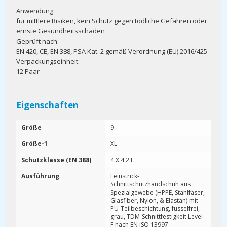
Anwendung:
für mittlere Risiken, kein Schutz gegen tödliche Gefahren oder
ernste Gesundheitsschäden
Geprüft nach:
EN 420, CE, EN 388, PSA Kat. 2 gemäß Verordnung (EU) 2016/425
Verpackungseinheit:
12 Paar
Eigenschaften
Größe
9
Größe-1
XL
Schutzklasse (EN 388)
4.X.4.2.F
Ausführung
Feinstrick-
Schnittschutzhandschuh aus
Spezialgewebe (HPPE, Stahlfaser,
Glasfiber, Nylon, & Elastan) mit
PU-Teilbeschichtung, fusselfrei,
grau, TDM-Schnittfestigkeit Level
F nach EN ISO 13997