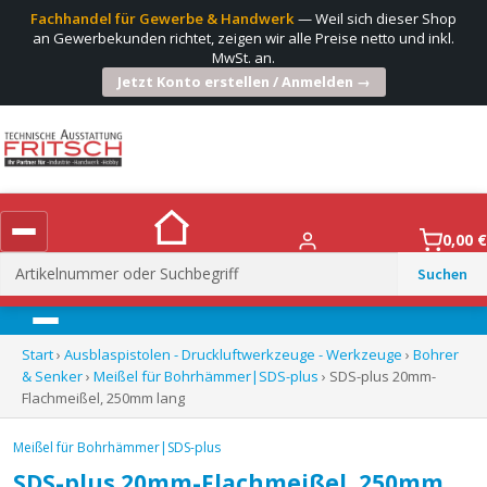
Fachhandel für Gewerbe & Handwerk
— Weil sich dieser Shop
an Gewerbekunden richtet, zeigen wir alle Preise netto und inkl.
MwSt. an.
Jetzt Konto erstellen / Anmelden →
0,00
€
Suchen
nach:
Menü
Start
›
Ausblaspistolen - Druckluftwerkzeuge - Werkzeuge
›
Bohrer
& Senker
›
Meißel für Bohrhämmer|SDS-plus
› SDS-plus 20mm-
Flachmeißel, 250mm lang
Meißel für Bohrhämmer|SDS-plus
SDS-plus 20mm-Flachmeißel, 250mm