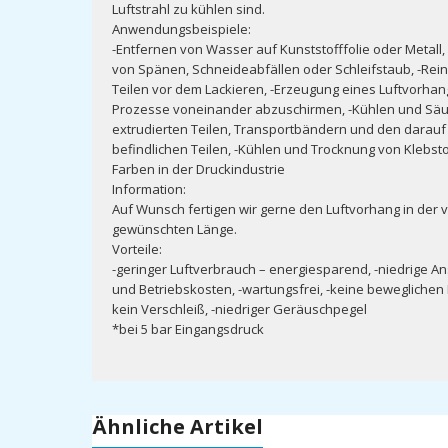
Luftstrahl zu kühlen sind.
Anwendungsbeispiele:
-Entfernen von Wasser auf Kunststofffolie oder Metall,
von Spänen, Schneideabfällen oder Schleifstaub, -Rei
Teilen vor dem Lackieren, -Erzeugung eines Luftvorha
Prozesse voneinander abzuschirmen, -Kühlen und Sä
extrudierten Teilen, Transportbändern und den darauf
befindlichen Teilen, -Kühlen und Trocknung von Klebst
Farben in der Druckindustrie
Information:
Auf Wunsch fertigen wir gerne den Luftvorhang in der 
gewünschten Länge.
Vorteile:
-geringer Luftverbrauch – energiesparend, -niedrige A
und Betriebskosten, -wartungsfrei, -keine beweglichen 
kein Verschleiß, -niedriger Geräuschpegel
*bei 5 bar Eingangsdruck
Ähnliche Artikel