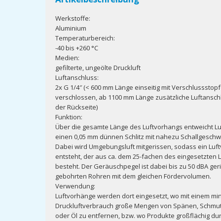
Werkstoffe:
Aluminium
Temperaturbereich:
-40 bis +260 °C
Medien:
gefilterte, ungeölte Druckluft
Luftanschluss:
2x G 1/4″ (< 600 mm Länge einseitig mit Verschlussstop
verschlossen, ab 1100 mm Länge zusätzliche Luftansch
der Rückseite)
Funktion:
Über die gesamte Länge des Luftvorhangs entweicht Lu
einen 0,05 mm dünnen Schlitz mit nahezu Schallgeschwi
Dabei wird Umgebungsluft mitgerissen, sodass ein Luf
entsteht, der aus ca. dem 25-fachen des eingesetzten
besteht. Der Geräuschpegel ist dabei bis zu 50 dBA geri
gebohrten Rohren mit dem gleichen Fördervolumen.
Verwendung:
Luftvorhänge werden dort eingesetzt, wo mit einem mi
Druckluftverbrauch große Mengen von Spänen, Schmu
oder Öl zu entfernen, bzw. wo Produkte großflächig du