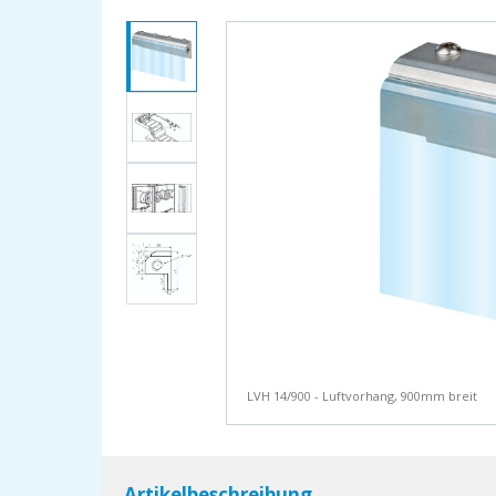
LVH 14/900 - Luftvorhang, 900mm breit
Artikelbeschreibung