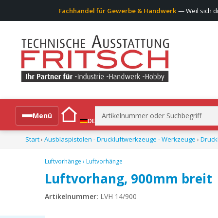
Fachhandel für Gewerbe & Handwerk
— Weil sich d
Suchen
Menü
DE
nach:
Start
›
Ausblaspistolen - Druckluftwerkzeuge - Werkzeuge
›
Druck
Alle Produkte
Luftvorhänge
›
Luftvorhänge
Luftvorhang, 900mm breit
Artikelnummer:
LVH 14/900