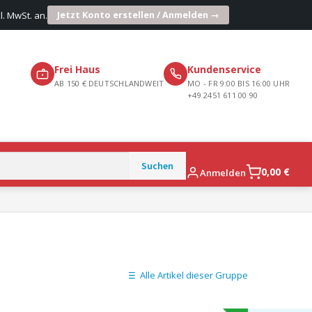
Jetzt Konto erstellen / Anmelden →
l. MwSt. an.
Frei Haus
Kundenservice
AB 150 € DEUTSCHLANDWEIT
MO - FR 9:00 BIS 16:00 UHR
+49 2451 611 00 90
0,00
€
Anmelden
Alle Artikel dieser Gruppe