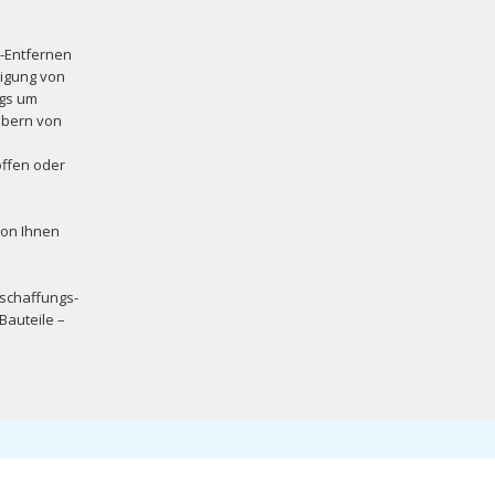
 -Entfernen
nigung von
ngs um
ubern von
offen oder
von Ihnen
nschaffungs-
Bauteile –