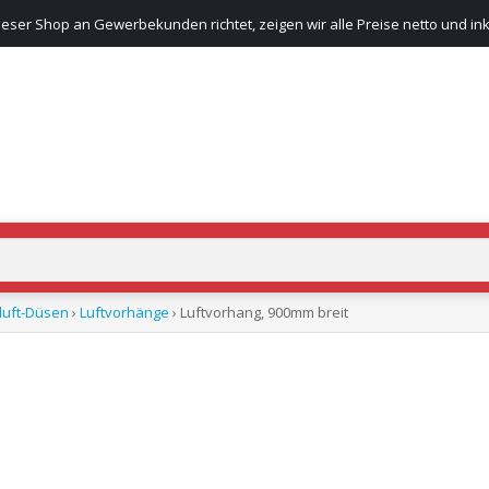
ieser Shop an Gewerbekunden richtet, zeigen wir alle Preise netto und ink
luft-Düsen
›
Luftvorhänge
› Luftvorhang, 900mm breit