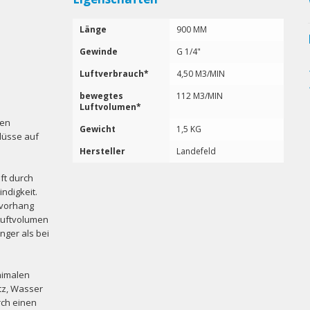
Länge
900 MM
Gewinde
G 1/4"
Luftverbrauch*
4,50 M3/MIN
bewegtes
112 M3/MIN
Luftvolumen*
fen
Gewicht
1,5 KG
lüsse auf
Hersteller
Landefeld
ft durch
ndigkeit.
tvorhang
 Luftvolumen
nger als bei
nimalen
tz, Wasser
rch einen