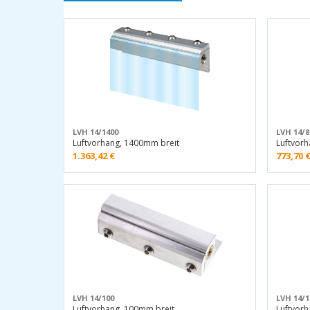
LVH 14/1400
LVH 14/8
Luftvorhang, 1400mm breit
Luftvorh
1.363,42
€
773,70
LVH 14/100
LVH 14/1
Luftvorhang, 100mm breit
Luftvor