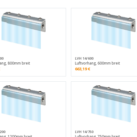
00
LVH 14/600
ang, 800mm breit
Luftvorhang, 600mm breit
€
663,19
€
200
LVH 14/750
hang, 1200mm breit
Luftvorhang, 750mm breit