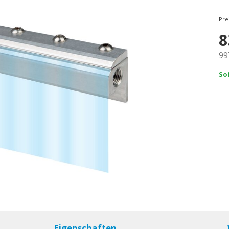
Pre
8
99
So
Eigenschaften