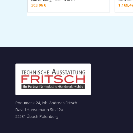
303,06
€
1.169,4
Pneumatik-24, Inh. Andreas Fritsch
David Hansemann Str. 12a
52531 Übach-Palenberg