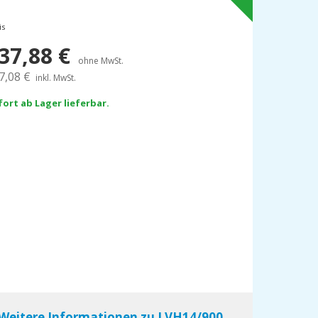
is
37,88
€
ohne MwSt.
7,08
€
inkl. MwSt.
fort ab Lager lieferbar.
Weitere Informationen zu LVH14/900