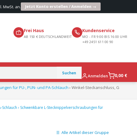
Jetzt Konto erstellen / Anmelden →
l. MwSt. an.
Frei Haus
Kundenservice
AB 150 € DEUTSCHLANDWEIT
MO - FR 9:00 BIS 16:00 UHR
+49 2451 611 00 90
0,00
€
Anmelden
ngen für PU-, PUN- und PA-Schlauch
› Winkel-Steckanschluss, G
A-Schlauch
›
Schwenkbare L-Stecknippelverschraubungen für
Alle Artikel dieser Gruppe