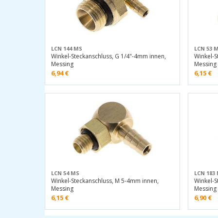
LCN 144 MS
LCN 53 
Winkel-Steckanschluss, G 1/4"-4mm innen,
Winkel-S
Messing
Messing
6,94
€
6,15
€
LCN 54 MS
LCN 183
Winkel-Steckanschluss, M 5-4mm innen,
Winkel-S
Messing
Messing
6,15
€
6,90
€