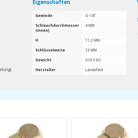
Eigenschaften
Gewinde
G 1/8"
Schlauchdurchmesser
4 MM
(innen)
H
11,2 MM
Schlüsselweite
13 MM
Gewicht
0,013 KG
stung).
Hersteller
Landefeld