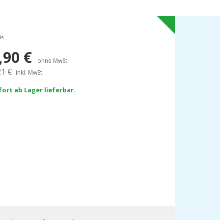
is
,90
€
ohne MwSt.
21
€
inkl. MwSt.
fort ab Lager lieferbar.