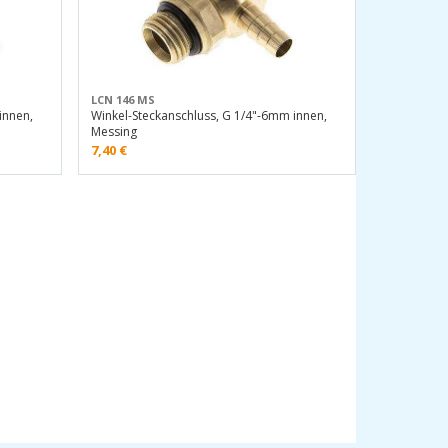
LCN 146 MS
innen,
Winkel-Steckanschluss, G 1/4"-6mm innen,
Messing
7,40
€