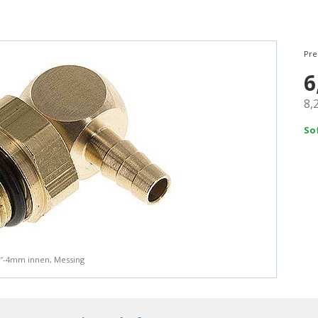
Pre
6
8,
So
/8″-4mm innen, Messing