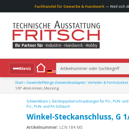
Fachhandel für Gewerbe & Handwerk
— Weil sich d
Suchen
Menü
DE
nach:
Start
›
Gewindefittings (Gewindeadapter, Verteiler & Formstücke)
Alle Produkte
1/8″-4mm innen, Messing
Schwenkbare L-Stecknippelverschraubungen für PU-, PUN- und
PU-, PUN- und PA-Schlauch
Winkel-Steckanschluss, G 
Artikelnummer:
LCN 184 MS