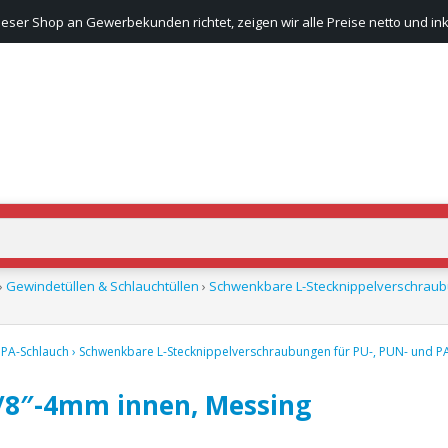
ieser Shop an Gewerbekunden richtet, zeigen wir alle Preise netto und ink
›
Gewindetüllen & Schlauchtüllen
›
Schwenkbare L-Stecknippelverschraubu
 PA-Schlauch
›
Schwenkbare L-Stecknippelverschraubungen für PU-, PUN- und P
1/8″-4mm innen, Messing