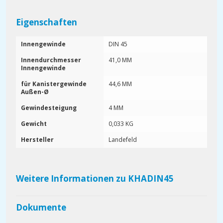
Eigenschaften
Innengewinde
DIN 45
Innendurchmesser
41,0 MM
Innengewinde
für Kanistergewinde
44,6 MM
Außen-Ø
Gewindesteigung
4 MM
Gewicht
0,033 KG
Hersteller
Landefeld
Weitere Informationen zu KHADIN45
Dokumente