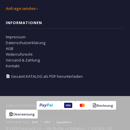
Anfrage senden ›
INFORMATIONEN
Impressum
Datenschutzerklärung
AGB
Widerrufsrecht
Versand & Zahlung
Kontakt
Gesamt KATALOG als PDF herunterladen
Pay
Pal
ZAHLUNGSARTEN:
Rechnung
VISA
Überweisung
VERSAND VIA:
DHL
UPS
Spedition
© 2026 Pneumatik 24 — Alle Rechte vorbehalten. | USt-IdNr.: DE