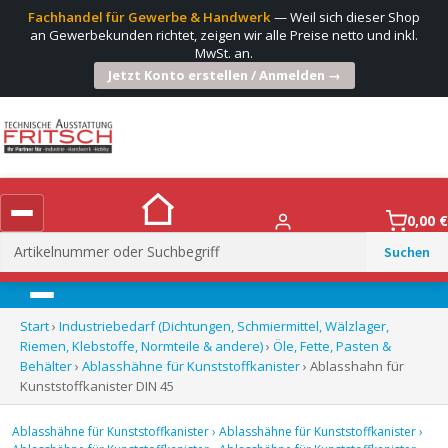
Fachhandel für Gewerbe & Handwerk
— Weil sich dieser Shop
an Gewerbekunden richtet, zeigen wir alle Preise netto und inkl.
MwSt. an.
Jetzt Konto erstellen / Anmelden →
0,00
€
Suchen
nach:
Menü
Start
›
Industriebedarf (Dichtungen, Schmiermittel, Wälzlager,
Riemen, Klebstoffe, Normteile & andere)
›
Öle, Fette, Pasten &
Behälter
›
Ablasshähne für Kunststoffkanister
› Ablasshahn für
Kunststoffkanister DIN 45
Ablasshähne für Kunststoffkanister
›
Ablasshähne für Kunststoffkanister
›