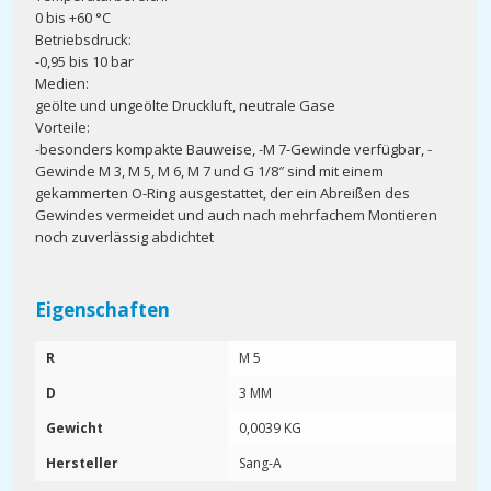
0 bis +60 °C
Betriebsdruck:
-0,95 bis 10 bar
Medien:
geölte und ungeölte Druckluft, neutrale Gase
Vorteile:
-besonders kompakte Bauweise, -M 7-Gewinde verfügbar, -
Gewinde M 3, M 5, M 6, M 7 und G 1/8″ sind mit einem
gekammerten O-Ring ausgestattet, der ein Abreißen des
Gewindes vermeidet und auch nach mehrfachem Montieren
noch zuverlässig abdichtet
Eigenschaften
R
M 5
D
3 MM
Gewicht
0,0039 KG
Hersteller
Sang-A