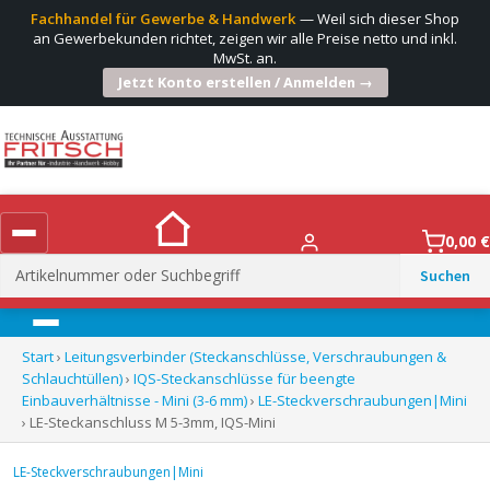
Fachhandel für Gewerbe & Handwerk
— Weil sich dieser Shop
an Gewerbekunden richtet, zeigen wir alle Preise netto und inkl.
MwSt. an.
Jetzt Konto erstellen / Anmelden →
0,00
€
Suchen
nach:
Menü
Start
›
Leitungsverbinder (Steckanschlüsse, Verschraubungen &
Schlauchtüllen)
›
IQS-Steckanschlüsse für beengte
Einbauverhältnisse - Mini (3-6 mm)
›
LE-Steckverschraubungen|Mini
› LE-Steckanschluss M 5-3mm, IQS-Mini
LE-Steckverschraubungen|Mini