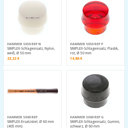
HAMMER SX50 REP N
HAMMER SX50 REP P
SIMPLEX-Schlageinsatz, Nylon,
SIMPLEX-Schlageinsatz, Plastik,
weiß, Ø 50 mm
rot, Ø 50 mm
23,22
€
14,86
€
HAMMER SX60 REP
HAMMER SX60 REP G
SIMPLEX-Ersatzstiel, Ø 60 mm
SIMPLEX-Schlageinsatz, Gummi,
(405 mm)
schwarz, Ø 60 mm