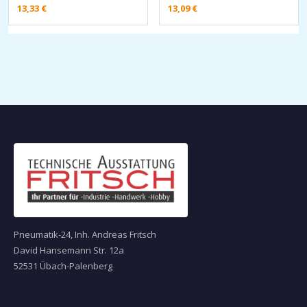
13,33
€
13,09
€
Pneumatik-24, Inh. Andreas Fritsch
David Hansemann Str. 12a
52531 Übach-Palenberg