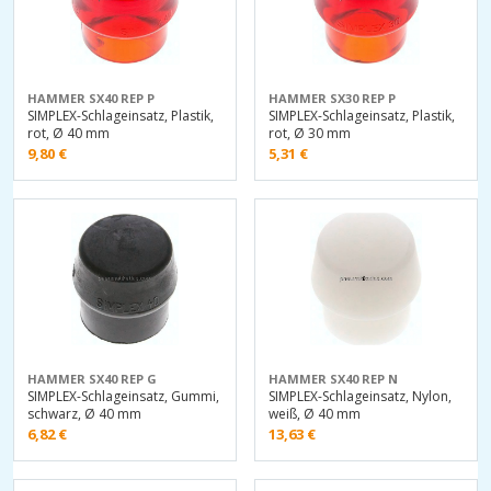
HAMMER SX40 REP P
HAMMER SX30 REP P
SIMPLEX-Schlageinsatz, Plastik,
SIMPLEX-Schlageinsatz, Plastik,
rot, Ø 40 mm
rot, Ø 30 mm
9,80
€
5,31
€
HAMMER SX40 REP G
HAMMER SX40 REP N
SIMPLEX-Schlageinsatz, Gummi,
SIMPLEX-Schlageinsatz, Nylon,
schwarz, Ø 40 mm
weiß, Ø 40 mm
6,82
€
13,63
€