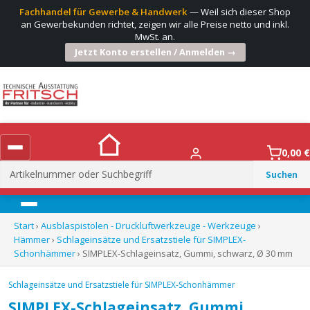
Fachhandel für Gewerbe & Handwerk
— Weil sich dieser Shop
an Gewerbekunden richtet, zeigen wir alle Preise netto und inkl.
MwSt. an.
Jetzt Konto erstellen / Anmelden →
0,00
€
Suchen
nach:
Menü
Start
›
Ausblaspistolen - Druckluftwerkzeuge - Werkzeuge
›
Hämmer
›
Schlageinsätze und Ersatzstiele für SIMPLEX-
Schonhämmer
› SIMPLEX-Schlageinsatz, Gummi, schwarz, Ø 30 mm
Schlageinsätze und Ersatzstiele für SIMPLEX-Schonhämmer
SIMPLEX-Schlageinsatz, Gummi,