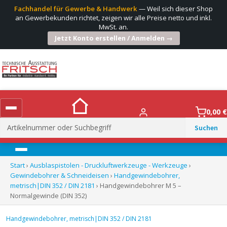
Fachhandel für Gewerbe & Handwerk
— Weil sich dieser Shop
an Gewerbekunden richtet, zeigen wir alle Preise netto und inkl.
MwSt. an.
Jetzt Konto erstellen / Anmelden →
0,00
€
Suchen
nach:
Menü
Start
›
Ausblaspistolen - Druckluftwerkzeuge - Werkzeuge
›
Gewindebohrer & Schneideisen
›
Handgewindebohrer,
metrisch|DIN 352 / DIN 2181
› Handgewindebohrer M 5 –
Normalgewinde (DIN 352)
Handgewindebohrer, metrisch|DIN 352 / DIN 2181