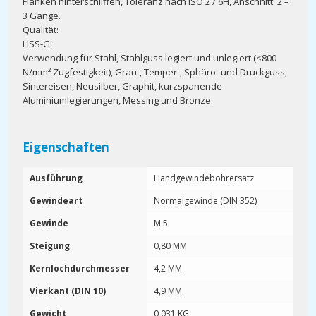
Flanken hinterschliffen, Toleranz nach ISO 2 / 6H, Anschnitt: 2 –
3 Gänge.
Qualität:
HSS-G:
Verwendung für Stahl, Stahlguss legiert und unlegiert (<800
N/mm² Zugfestigkeit), Grau-, Temper-, Sphäro- und Druckguss,
Sintereisen, Neusilber, Graphit, kurzspanende
Aluminiumlegierungen, Messing und Bronze.
Eigenschaften
Ausführung
Handgewindebohrersatz
Gewindeart
Normalgewinde (DIN 352)
Gewinde
M 5
Steigung
0,80 MM
Kernlochdurchmesser
4,2 MM
Vierkant (DIN 10)
4,9 MM
Gewicht
0,031 KG