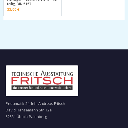
teilig, DIN 5157
33,00
€
Pneumatik-24, Inh. Andreas Fritsch
David Hansemann Str. 12a
52531 Übach-Palenberg