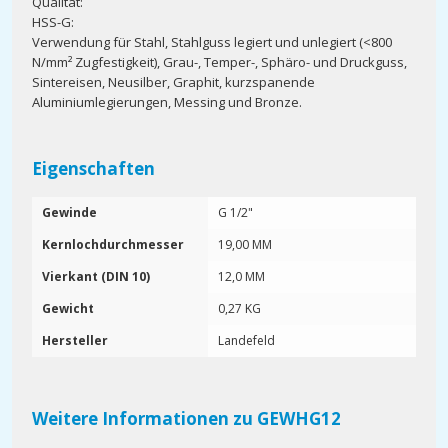
Qualität:
HSS-G:
Verwendung für Stahl, Stahlguss legiert und unlegiert (<800
N/mm² Zugfestigkeit), Grau-, Temper-, Sphäro- und Druckguss,
Sintereisen, Neusilber, Graphit, kurzspanende
Aluminiumlegierungen, Messing und Bronze.
Eigenschaften
Gewinde
G 1/2"
Kernlochdurchmesser
19,00 MM
Vierkant (DIN 10)
12,0 MM
Gewicht
0,27 KG
Hersteller
Landefeld
Weitere Informationen zu GEWHG12