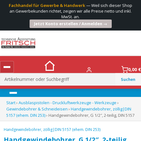
Fachhandel für Gewerbe & Handwerk
— Weil sich dieser Shop
an Gewerbekunden richtet, zeigen wir alle Preise netto und inkl.
MwSt. an.
Jetzt Konto erstellen / Anmelden →
0,00
€
Suchen
nach:
Menü
Start
›
Ausblaspistolen - Druckluftwerkzeuge - Werkzeuge
›
Gewindebohrer & Schneideisen
›
Handgewindebohrer, zöllig|DIN
5157 (ehem. DIN 253)
› Handgewindebohrer, G 1/2″, 2-teilig, DIN 5157
Handgewindebohrer, zöllig|DIN 5157 (ehem. DIN 253)
Handgewindebohrer, G 1/2″, 2-teilig,