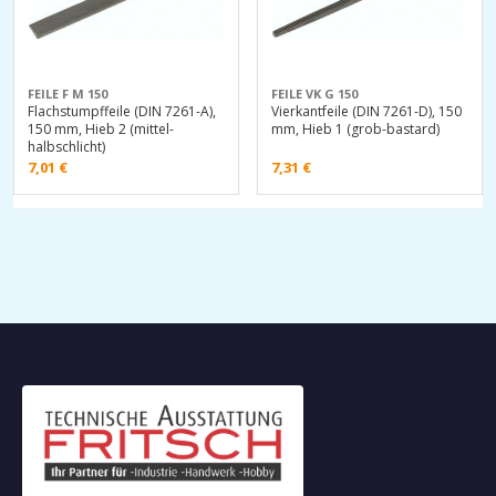
FEILE F M 150
FEILE VK G 150
Flachstumpffeile (DIN 7261-A),
Vierkantfeile (DIN 7261-D), 150
150 mm, Hieb 2 (mittel-
mm, Hieb 1 (grob-bastard)
halbschlicht)
7,01
€
7,31
€