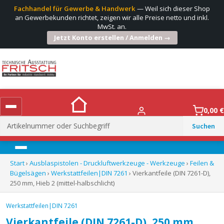
Fachhandel für Gewerbe & Handwerk
— Weil sich dieser Shop
an Gewerbekunden richtet, zeigen wir alle Preise netto und inkl.
MwSt. an.
Jetzt Konto erstellen / Anmelden →
0,00
€
Suchen
nach:
Menü
Start
›
Ausblaspistolen - Druckluftwerkzeuge - Werkzeuge
›
Feilen &
Bügelsägen
›
Werkstattfeilen|DIN 7261
› Vierkantfeile (DIN 7261-D),
250 mm, Hieb 2 (mittel-halbschlicht)
Werkstattfeilen|DIN 7261
Vierkantfeile (DIN 7261-D), 250 mm,