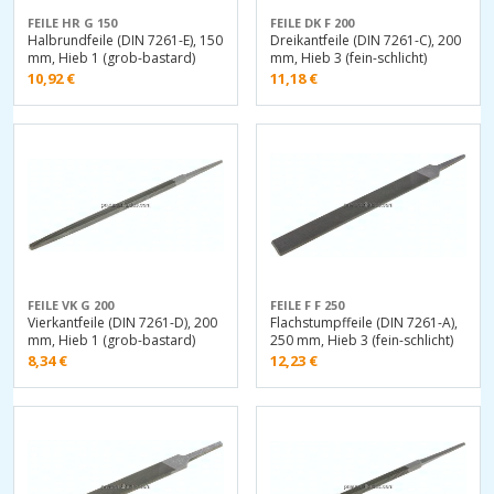
FEILE HR G 150
FEILE DK F 200
Halbrundfeile (DIN 7261-E), 150
Dreikantfeile (DIN 7261-C), 200
mm, Hieb 1 (grob-bastard)
mm, Hieb 3 (fein-schlicht)
10,92
€
11,18
€
FEILE VK G 200
FEILE F F 250
Vierkantfeile (DIN 7261-D), 200
Flachstumpffeile (DIN 7261-A),
mm, Hieb 1 (grob-bastard)
250 mm, Hieb 3 (fein-schlicht)
8,34
€
12,23
€