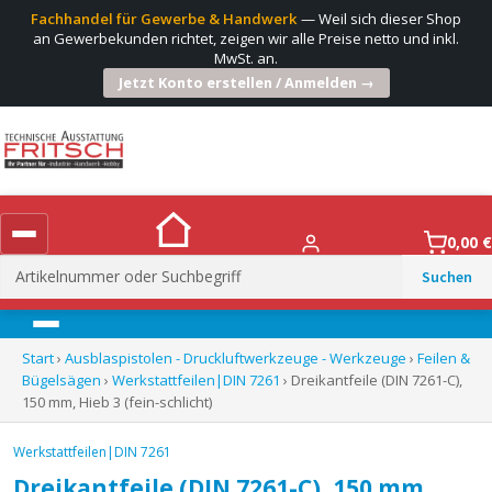
Fachhandel für Gewerbe & Handwerk
— Weil sich dieser Shop
an Gewerbekunden richtet, zeigen wir alle Preise netto und inkl.
MwSt. an.
Jetzt Konto erstellen / Anmelden →
0,00
€
Suchen
nach:
Menü
Start
›
Ausblaspistolen - Druckluftwerkzeuge - Werkzeuge
›
Feilen &
Bügelsägen
›
Werkstattfeilen|DIN 7261
› Dreikantfeile (DIN 7261-C),
150 mm, Hieb 3 (fein-schlicht)
Werkstattfeilen|DIN 7261
Dreikantfeile (DIN 7261-C), 150 mm,