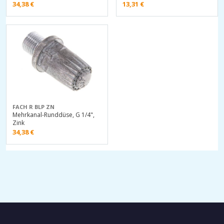
34,38
€
13,31
€
FACH R BLP ZN
Mehrkanal-Runddüse, G 1/4",
Zink
34,38
€