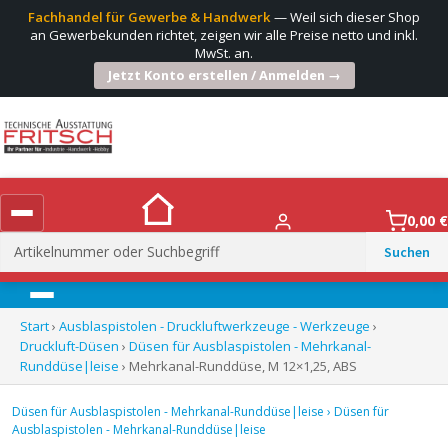
Fachhandel für Gewerbe & Handwerk
— Weil sich dieser Shop
an Gewerbekunden richtet, zeigen wir alle Preise netto und inkl.
MwSt. an.
Jetzt Konto erstellen / Anmelden →
0,00
€
Suchen
nach:
Menü
Start
›
Ausblaspistolen - Druckluftwerkzeuge - Werkzeuge
›
Druckluft-Düsen
›
Düsen für Ausblaspistolen - Mehrkanal-
Runddüse|leise
› Mehrkanal-Runddüse, M 12×1,25, ABS
Düsen für Ausblaspistolen - Mehrkanal-Runddüse|leise
›
Düsen für
Ausblaspistolen - Mehrkanal-Runddüse|leise