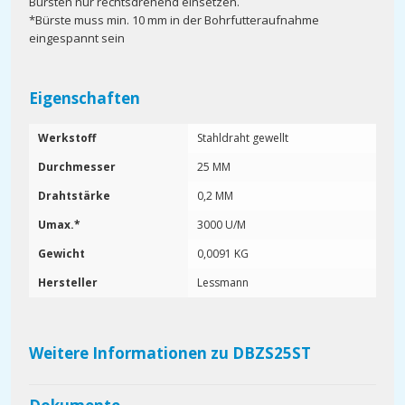
Bürsten nur rechtsdrehend einsetzen.
*Bürste muss min. 10 mm in der Bohrfutteraufnahme
eingespannt sein
Eigenschaften
Werkstoff
Stahldraht gewellt
Durchmesser
25 MM
Drahtstärke
0,2 MM
Umax.*
3000 U/M
Gewicht
0,0091 KG
Hersteller
Lessmann
Weitere Informationen zu DBZS25ST