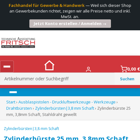
Fachhandel für Gewerbe & Handwerk
— Weil sich dieser Shop
an Gewerbekunden richtet, zeigen wir alle Preise netto und inkl.
MwSt. an.
Jetzt Konto erstellen / Anmelden →
0,00
€
Suchen
nach:
Menü
Start
›
Ausblaspistolen - Druckluftwerkzeuge - Werkzeuge
›
Drahtbürsten
›
Zylinderbürsten|3,8 mm Schaft
› Zylinderbürste 25
mm, 3,8mm Schaft, Stahldraht gewellt
Zylinderbürsten|3,8 mm Schaft
Zylinderbürste 25 mm, 3,8mm Schaft,