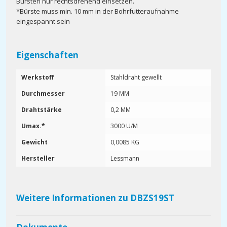
Bürsten nur rechtsdrehend einsetzen.
*Bürste muss min. 10 mm in der Bohrfutteraufnahme
eingespannt sein
Eigenschaften
Werkstoff
Stahldraht gewellt
Durchmesser
19 MM
Drahtstärke
0,2 MM
Umax.*
3000 U/M
Gewicht
0,0085 KG
Hersteller
Lessmann
Weitere Informationen zu DBZS19ST