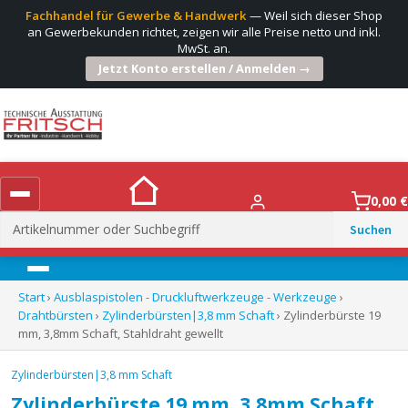
Fachhandel für Gewerbe & Handwerk
— Weil sich dieser Shop
an Gewerbekunden richtet, zeigen wir alle Preise netto und inkl.
MwSt. an.
Jetzt Konto erstellen / Anmelden →
0,00
€
Suchen
nach:
Menü
Start
›
Ausblaspistolen - Druckluftwerkzeuge - Werkzeuge
›
Drahtbürsten
›
Zylinderbürsten|3,8 mm Schaft
› Zylinderbürste 19
mm, 3,8mm Schaft, Stahldraht gewellt
Zylinderbürsten|3,8 mm Schaft
Zylinderbürste 19 mm, 3,8mm Schaft,