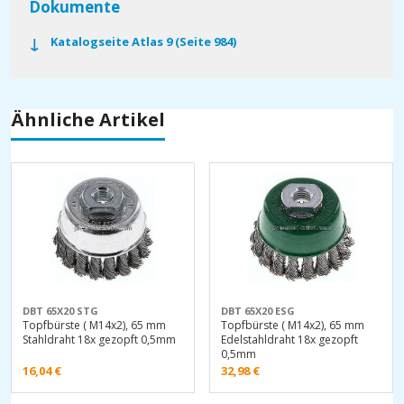
Dokumente
Katalogseite Atlas 9 (Seite 984)
Ähnliche Artikel
DBT 65X20 STG
DBT 65X20 ESG
Topfbürste ( M14x2), 65 mm
Topfbürste ( M14x2), 65 mm
Stahldraht 18x gezopft 0,5mm
Edelstahldraht 18x gezopft
0,5mm
16,04
€
32,98
€