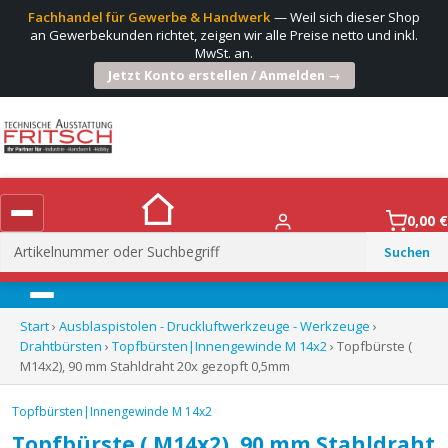
Fachhandel für Gewerbe & Handwerk
— Weil sich dieser Shop
an Gewerbekunden richtet, zeigen wir alle Preise netto und inkl.
MwSt. an.
Jetzt Konto erstellen / Anmelden →
0,00
€
Suchen
nach:
Menü
Start
›
Ausblaspistolen - Druckluftwerkzeuge - Werkzeuge
›
Drahtbürsten
›
Topfbürsten|Innengewinde M 14x2
› Topfbürste (
M14x2), 90 mm Stahldraht 20x gezopft 0,5mm
Topfbürsten|Innengewinde M 14x2
Topfbürste ( M14x2), 90 mm Stahldraht