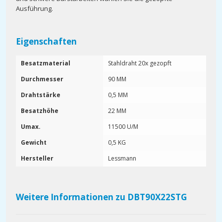
Ausführung.
Eigenschaften
Besatzmaterial
Stahldraht 20x gezopft
Durchmesser
90 MM
Drahtstärke
0,5 MM
Besatzhöhe
22 MM
Umax.
11500 U/M
Gewicht
0,5 KG
Hersteller
Lessmann
Weitere Informationen zu DBT90X22STG