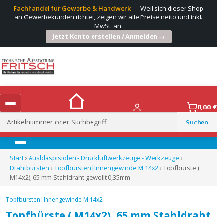
Fachhandel für Gewerbe & Handwerk
— Weil sich dieser Shop
an Gewerbekunden richtet, zeigen wir alle Preise netto und inkl.
MwSt. an.
Jetzt Konto erstellen / Anmelden →
0,00
€
Suchen
nach:
Menü
Start
›
Ausblaspistolen - Druckluftwerkzeuge - Werkzeuge
›
Drahtbürsten
›
Topfbürsten|Innengewinde M 14x2
› Topfbürste (
M14x2), 65 mm Stahldraht gewellt 0,35mm
Topfbürsten|Innengewinde M 14x2
Topfbürste ( M14x2), 65 mm Stahldraht