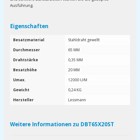
Ausführung.
Eigenschaften
Besatzmaterial
Stahldraht gewellt
Durchmesser
65 MM
Drahtstärke
0,35 MM
Besatzhöhe
20 MM
Umax.
12000 U/M
Gewicht
0,24 KG
Hersteller
Lessmann
Weitere Informationen zu DBT65X20ST