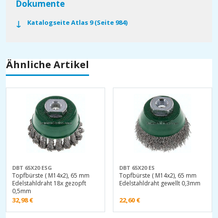
Dokumente
Katalogseite Atlas 9 (Seite 984)
Ähnliche Artikel
DBT 65X20 ESG
DBT 65X20 ES
Topfbürste ( M14x2), 65 mm
Topfbürste ( M14x2), 65 mm
Edelstahldraht 18x gezopft
Edelstahldraht gewellt 0,3mm
0,5mm
32,98
€
22,60
€