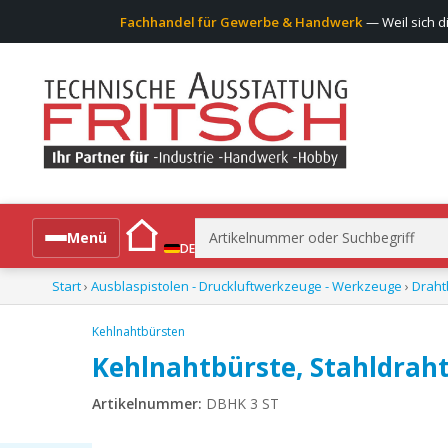
Fachhandel für Gewerbe & Handwerk
— Weil sich d
Suchen
Menü
DE
nach:
Start
›
Ausblaspistolen - Druckluftwerkzeuge - Werkzeuge
›
Draht
Alle Produkte
Kehlnahtbürsten
Kehlnahtbürste, Stahldrah
Artikelnummer:
DBHK 3 ST