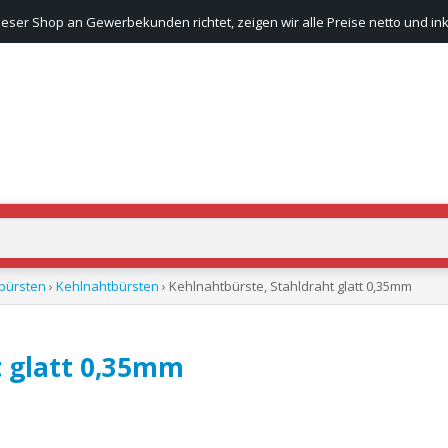
ieser Shop an Gewerbekunden richtet, zeigen wir alle Preise netto und ink
bürsten
›
Kehlnahtbürsten
› Kehlnahtbürste, Stahldraht glatt 0,35mm
t glatt 0,35mm