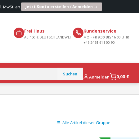
Jetzt Konto erstellen / Anmelden →
l. MwSt. an.
Frei Haus
Kundenservice
AB 150 € DEUTSCHLANDWEIT
MO - FR 9:00 BIS 16:00 UHR
+49 2451 611 00 90
0,00
€
Anmelden
Alle Artikel dieser Gruppe