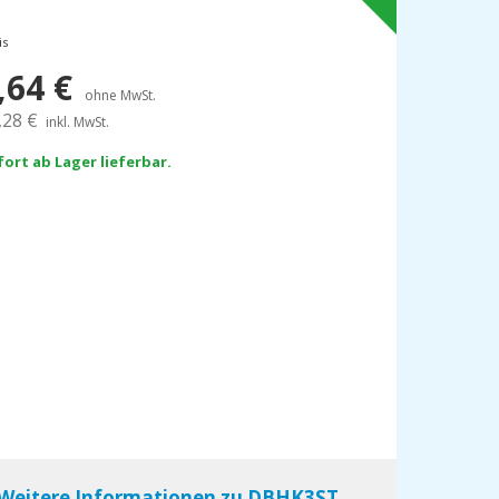
is
,64
€
ohne MwSt.
,28
€
inkl. MwSt.
fort ab Lager lieferbar.
Weitere Informationen zu DBHK3ST