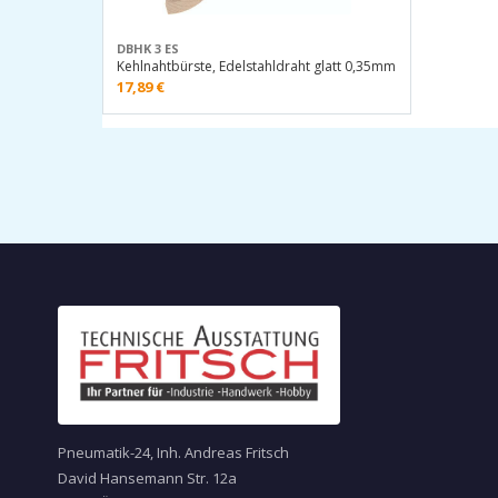
DBHK 3 ES
Kehlnahtbürste, Edelstahldraht glatt 0,35mm
17,89
€
Pneumatik-24, Inh. Andreas Fritsch
David Hansemann Str. 12a