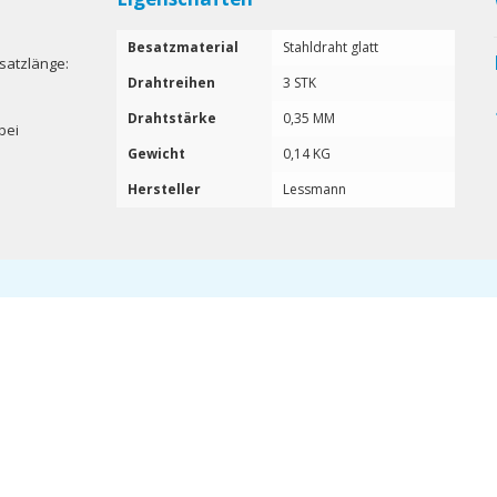
Besatzmaterial
Stahldraht glatt
satzlänge:
Drahtreihen
3 STK
Drahtstärke
0,35 MM
bei
Gewicht
0,14 KG
Hersteller
Lessmann