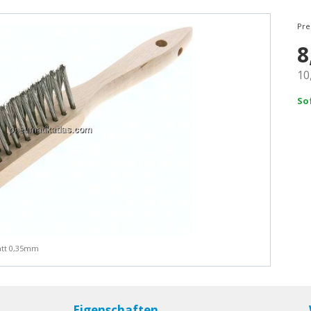
Pre
8
10
So
latt 0,35mm
Eigenschaften