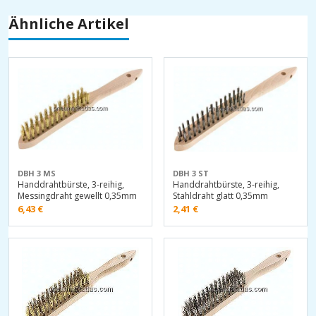
Ähnliche Artikel
DBH 3 MS
DBH 3 ST
Handdrahtbürste, 3-reihig,
Handdrahtbürste, 3-reihig,
Messingdraht gewellt 0,35mm
Stahldraht glatt 0,35mm
6,43
€
2,41
€