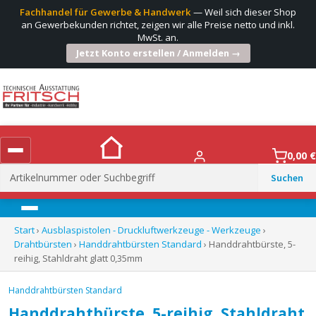
Fachhandel für Gewerbe & Handwerk
— Weil sich dieser Shop
an Gewerbekunden richtet, zeigen wir alle Preise netto und inkl.
MwSt. an.
Jetzt Konto erstellen / Anmelden →
0,00
€
Suchen
nach:
Menü
Start
›
Ausblaspistolen - Druckluftwerkzeuge - Werkzeuge
›
Drahtbürsten
›
Handdrahtbürsten Standard
› Handdrahtbürste, 5-
reihig, Stahldraht glatt 0,35mm
Handdrahtbürsten Standard
Handdrahtbürste, 5-reihig, Stahldraht