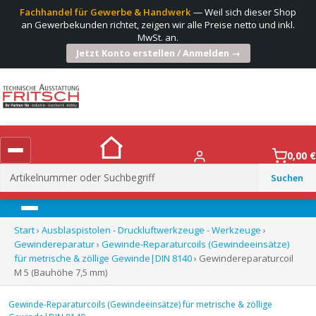
Fachhandel für Gewerbe & Handwerk
— Weil sich dieser Shop
an Gewerbekunden richtet, zeigen wir alle Preise netto und inkl.
MwSt. an.
Jetzt Konto erstellen / Anmelden →
0,00
€
Suchen
nach:
Menü
Start
›
Ausblaspistolen - Druckluftwerkzeuge - Werkzeuge
›
Gewindereparatur
›
Gewinde-Reparaturcoils (Gewindeeinsätze)
für metrische & zöllige Gewinde|DIN 8140
› Gewindereparaturcoil
M 5 (Bauhöhe 7,5 mm)
Gewinde-Reparaturcoils (Gewindeeinsätze) für metrische & zöllige