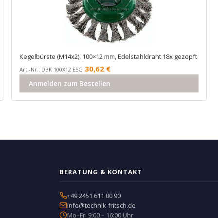
Kegelbürste (M14x2), 100×12 mm, Edelstahldraht 18x gezopft
30,62
€
Art.-Nr.: DBK 100X12 ESG
Anmelden zum Bestellen
BERATUNG & KONTAKT
+49 2451 611 00 90
info@technik-fritsch.de
Mo–Fr: 9:00 – 16:00 Uhr