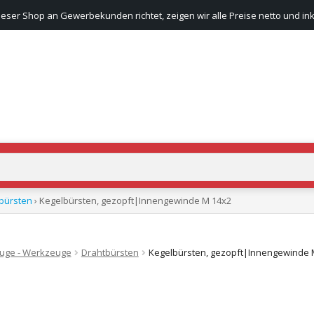
ieser Shop an Gewerbekunden richtet, zeigen wir alle Preise netto und ink
bürsten
› Kegelbürsten, gezopft|Innengewinde M 14x2
euge - Werkzeuge
Drahtbürsten
Kegelbürsten, gezopft|Innengewinde