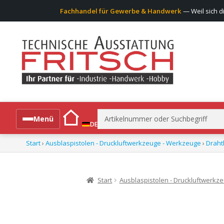
Fachhandel für Gewerbe & Handwerk
— Weil sich d
Suchen
Menü
DE
nach:
Start
›
Ausblaspistolen - Druckluftwerkzeuge - Werkzeuge
›
Draht
Alle Produkte
Start
Ausblaspistolen - Druckluftwerkz