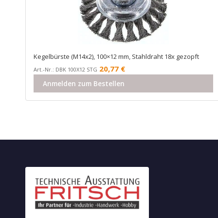
Kegelbürste (M14x2), 100×12 mm, Stahldraht 18x gezopft
20,77
€
Art.-Nr.: DBK 100X12 STG
Anmelden zum Bestellen