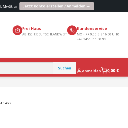
Jetzt Konto erstellen / Anmelden →
l. MwSt. an.
Frei Haus
Kundenservice
AB 150 € DEUTSCHLANDWEIT
MO - FR 9:00 BIS 16:00 UHR
+49 2451 611 00 90
0,00
€
Anmelden
 M 14x2