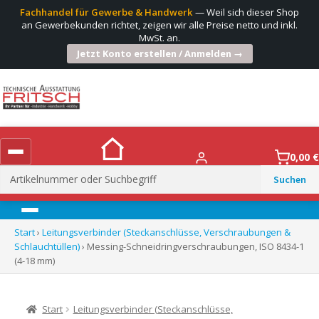
Fachhandel für Gewerbe & Handwerk
— Weil sich dieser Shop
an Gewerbekunden richtet, zeigen wir alle Preise netto und inkl.
MwSt. an.
Jetzt Konto erstellen / Anmelden →
0,00
€
Suchen
nach:
Menü
Start
›
Leitungsverbinder (Steckanschlüsse, Verschraubungen &
Schlauchtüllen)
› Messing-Schneidringverschraubungen, ISO 8434-1
(4-18 mm)
Start
Leitungsverbinder (Steckanschlüsse,