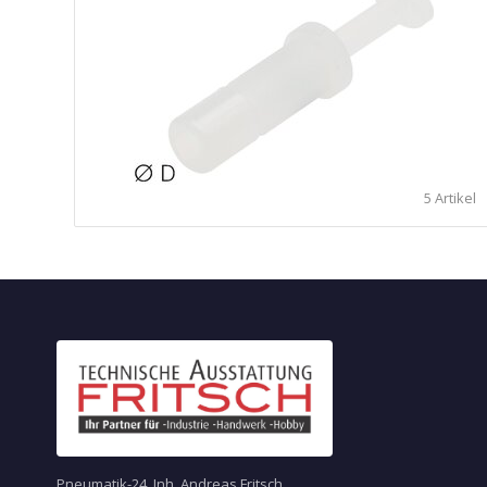
5 Artikel
Pneumatik-24, Inh. Andreas Fritsch