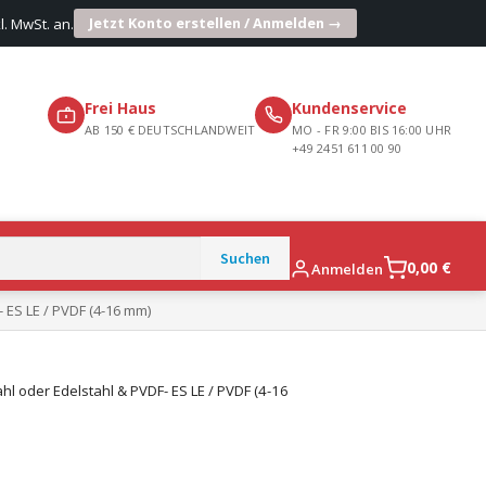
Jetzt Konto erstellen / Anmelden →
l. MwSt. an.
Frei Haus
Kundenservice
AB 150 € DEUTSCHLANDWEIT
MO - FR 9:00 BIS 16:00 UHR
+49 2451 611 00 90
0,00
€
Anmelden
 ES LE / PVDF (4-16 mm)
l oder Edelstahl & PVDF- ES LE / PVDF (4-16