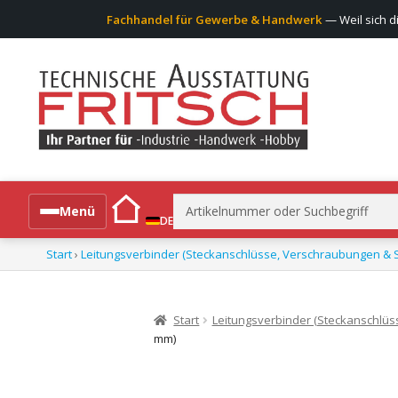
Fachhandel für Gewerbe & Handwerk
— Weil sich d
Suchen
Menü
DE
nach:
Start
›
Leitungsverbinder (Steckanschlüsse, Verschraubungen & S
Alle Produkte
Start
Leitungsverbinder (Steckanschlüs
mm)