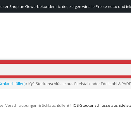
ieser Shop an Gewerbekunden richtet, zeigen wir alle Preise netto und ink
chlauchtüllen)
› IQS-Steckanschlüsse aus Edelstahl oder Edelstahl & PVDF-
se, Verschraubungen & Schlauchtüllen)
IQS-Steckanschlüsse aus Edelstah