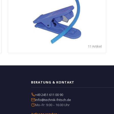
11 Artikel
BERATUNG & KONTAKT
+49 2451 611 00 90
info@technik-fritsch.de
Mo–Fr: 9:00 – 16:00 Uhr
Anfrage senden ›