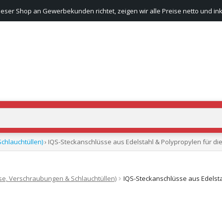
ieser Shop an Gewerbekunden richtet, zeigen wir alle Preise netto und ink
chlauchtüllen)
› IQS-Steckanschlüsse aus Edelstahl & Polypropylen für die 
se, Verschraubungen & Schlauchtüllen)
IQS-Steckanschlüsse aus Edelstah