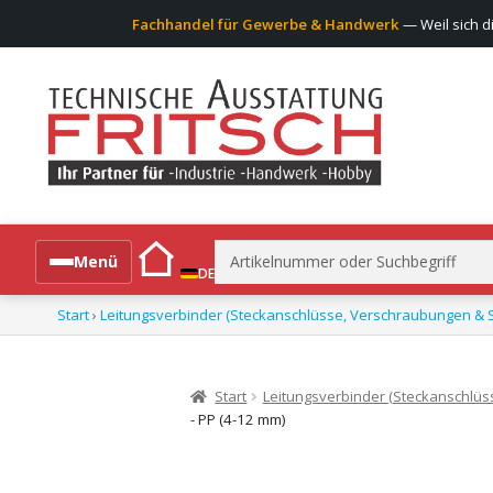
Fachhandel für Gewerbe & Handwerk
— Weil sich d
Suchen
Menü
DE
nach:
Start
›
Leitungsverbinder (Steckanschlüsse, Verschraubungen & S
Alle Produkte
Start
Leitungsverbinder (Steckanschlüs
- PP (4-12 mm)