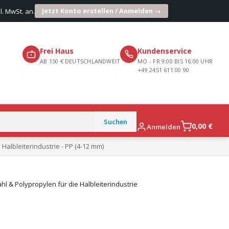
Jetzt Konto erstellen / Anmelden →
l. MwSt. an.
Frei Haus
Kundenservice
AB 150 € DEUTSCHLANDWEIT
MO - FR 9:00 BIS 16:00 UHR
+49 2451 611 00 90
0,00
€
Anmelden
Halbleiterindustrie - PP (4-12 mm)
l & Polypropylen für die Halbleiterindustrie