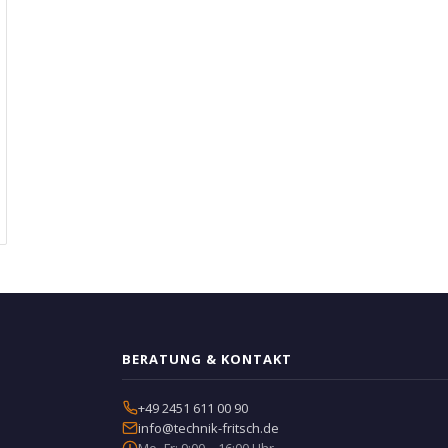
BERATUNG & KONTAKT
+49 2451 611 00 90
info@technik-fritsch.de
Mo–Fr: 9:00 – 16:00 Uhr