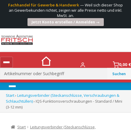
Fachhandel für Gewerbe & Handwerk
— Weil sich dieser Shop
an Gewerbekunden richtet, zeigen wir alle Preise netto und inkl.
MwSt. an.
Jetzt Konto erstellen / Anmelden →
0,00
€
Suchen
nach:
Menü
Start
›
Leitungsverbinder (Steckanschlüsse, Verschraubungen &
Schlauchtüllen)
› IQS-Funktionsverschraubungen - Standard / Mini
(3-12 mm)
Start
Leitungsverbinder (Steckanschlüsse,