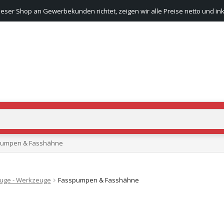
ieser Shop an Gewerbekunden richtet, zeigen wir alle Preise netto und ink
pumpen & Fasshähne
euge - Werkzeuge
Fasspumpen & Fasshähne