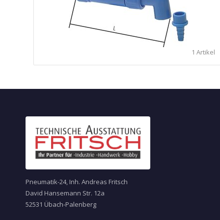
1 Artikel
Pneumatik-24, Inh. Andreas Fritsch
David Hansemann Str. 12a
52531 Übach-Palenberg