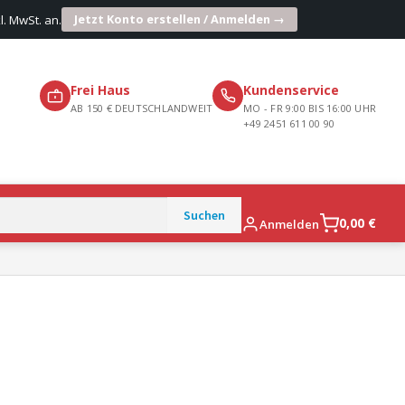
Jetzt Konto erstellen / Anmelden →
l. MwSt. an.
Frei Haus
Kundenservice
AB 150 € DEUTSCHLANDWEIT
MO - FR 9:00 BIS 16:00 UHR
+49 2451 611 00 90
0,00
€
Anmelden