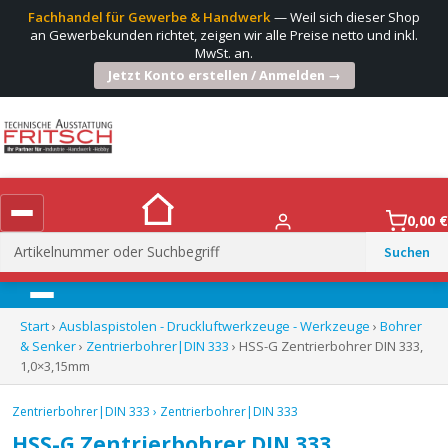
Fachhandel für Gewerbe & Handwerk
— Weil sich dieser Shop
an Gewerbekunden richtet, zeigen wir alle Preise netto und inkl.
MwSt. an.
Jetzt Konto erstellen / Anmelden →
0,00
€
Suchen
nach:
Menü
Start
›
Ausblaspistolen - Druckluftwerkzeuge - Werkzeuge
›
Bohrer
& Senker
›
Zentrierbohrer|DIN 333
› HSS-G Zentrierbohrer DIN 333,
1,0×3,15mm
Zentrierbohrer|DIN 333
›
Zentrierbohrer|DIN 333
HSS-G Zentrierbohrer DIN 333,