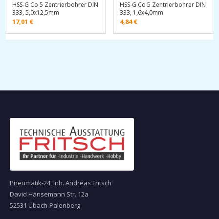
HSS-G Co 5 Zentrierbohrer DIN
HSS-G Co 5 Zentrierbohrer DIN
333, 5,0x12,5mm
333, 1,6x4,0mm
17,01
€
4,84
€
Pneumatik-24, Inh. Andreas Fritsch
David Hansemann Str. 12a
52531 Übach-Palenberg