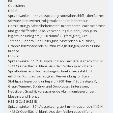
h8
Qualitäten:
HSS-R:
Spitzenwinkel: 118°, Ausspitzung: Normalanschliff, Oberfläche:
schwarz, preiswerter, rollgewalzter Spiralbohrer aus
Hochleistungs-Schnellarbeitsstahl mit erhöhter Bruchsicherheit
und geschliffender Fase. Verwendung für Stahl, Stahlguss
legiert und unlegiert (<900 N/mm² Zugfestigkeit), Grau-,
Temper-, Sphäro- und Druckguss, Sintereisen, Neusilber,
Graphit, kurzspanende Aluminiumlegierungen, Messing und
Bronze.
HSS-G:
Spitzenwinkel: 118°, Ausspitzung: ab 3 mm Kreuzanschliff (DIN
1412 C), Oberfläche: blank. Aus dem Vollen geschliffener
Spiralbohrer aus Hochleistungs-Schnellarbeitsstahl mit
erhöhter Rundlaufgenauigkeit. Verwendung für Stahl,
Stahlguss legiert und unlegiert (<900 N/mm² Zugfestigkeit),
Grau-, Temper-, Sphäro- und Druckguss, Sintereisen,
Neusilber, Graphit, kurzspanende Aluminiumlegierungen,
Messing und Bronze.
HSS-G Co 5 (HSS-E):
Spitzenwinkel: 130°, Ausspitzung: ab 3 mm Kreuzanschliff (DIN
1412 C), Oberfläche: blank. Aus dem Vollen geschliffener