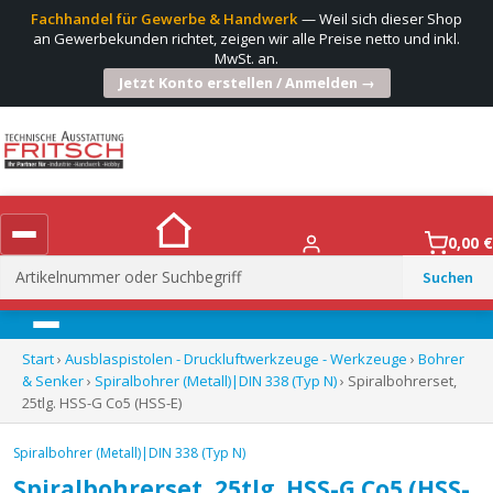
Fachhandel für Gewerbe & Handwerk
— Weil sich dieser Shop
an Gewerbekunden richtet, zeigen wir alle Preise netto und inkl.
MwSt. an.
Jetzt Konto erstellen / Anmelden →
0,00
€
Suchen
nach:
Menü
Start
›
Ausblaspistolen - Druckluftwerkzeuge - Werkzeuge
›
Bohrer
& Senker
›
Spiralbohrer (Metall)|DIN 338 (Typ N)
› Spiralbohrerset,
25tlg. HSS-G Co5 (HSS-E)
Spiralbohrer (Metall)|DIN 338 (Typ N)
Spiralbohrerset, 25tlg. HSS-G Co5 (HSS-