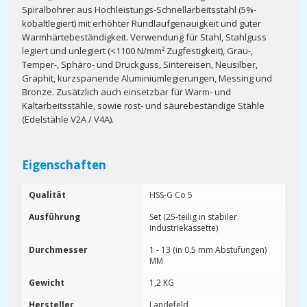
Spiralbohrer aus Hochleistungs-Schnellarbeitsstahl (5%-
kobaltlegiert) mit erhöhter Rundlaufgenauigkeit und guter
Warmhärtebeständigkeit. Verwendung für Stahl, Stahlguss
legiert und unlegiert (<1100 N/mm² Zugfestigkeit), Grau-,
Temper-, Sphäro- und Druckguss, Sintereisen, Neusilber,
Graphit, kurzspanende Aluminiumlegierungen, Messing und
Bronze. Zusätzlich auch einsetzbar für Warm- und
Kaltarbeitsstähle, sowie rost- und säurebeständige Stähle
(Edelstähle V2A / V4A).
Eigenschaften
Qualität
HSS-G Co 5
Ausführung
Set (25-teilig in stabiler
Industriekassette)
Durchmesser
1 - 13 (in 0,5 mm Abstufungen)
MM
Gewicht
1,2 KG
Hersteller
Landefeld