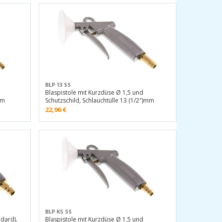
BLP 13 SS
Blaspistole mit Kurzdüse Ø 1,5 und
mm
Schutzschild, Schlauchtülle 13 (1/2")mm
22,96
€
BLP KS SS
ndard),
Blaspistole mit Kurzdüse Ø 1,5 und