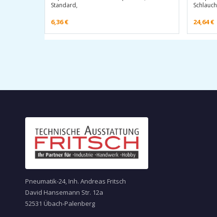
Standard,
Schlauch
6,36
€
24,64
€
Pneumatik-24, Inh. Andreas Fritsch
David Hansemann Str. 12a
52531 Übach-Palenberg