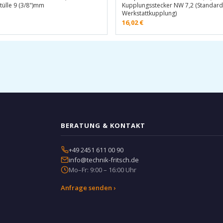
tülle 9 (3/8")mm
Kupplungsstecker NW 7,2 (Standard
Werkstattkupplung)
16,02
€
BERATUNG & KONTAKT
+49 2451 611 00 90
info@technik-fritsch.de
Mo–Fr: 9:00 – 16:00 Uhr
Anfrage senden ›