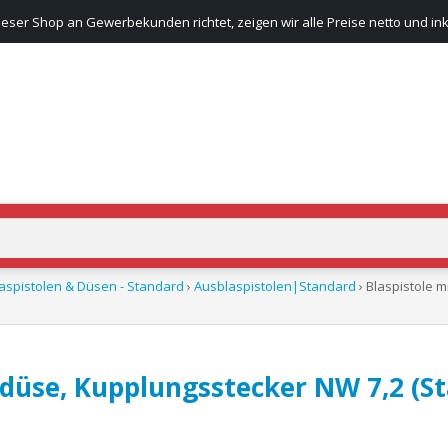
ieser Shop an Gewerbekunden richtet, zeigen wir alle Preise netto und ink
aspistolen & Düsen - Standard
›
Ausblaspistolen|Standard
› Blaspistole 
zdüse, Kupplungsstecker NW 7,2 (S