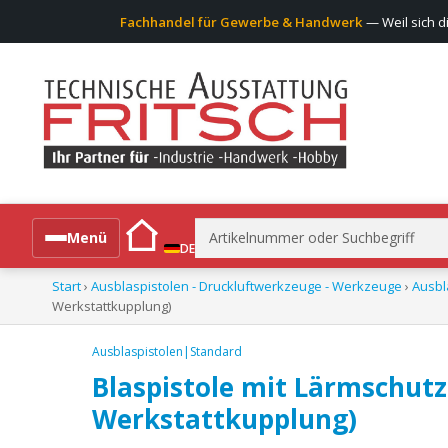
Fachhandel für Gewerbe & Handwerk
— Weil sich d
Suchen
Menü
DE
nach:
Start
›
Ausblaspistolen - Druckluftwerkzeuge - Werkzeuge
›
Ausbl
Alle Produkte
Werkstattkupplung)
Ausblaspistolen|Standard
Blaspistole mit Lärmschut
Werkstattkupplung)