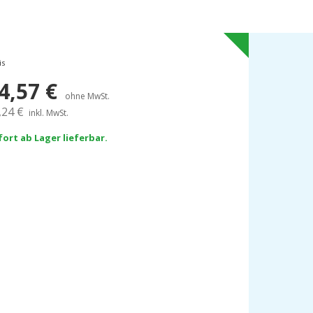
is
4,57
€
ohne MwSt.
,24
€
inkl. MwSt.
fort ab Lager lieferbar.