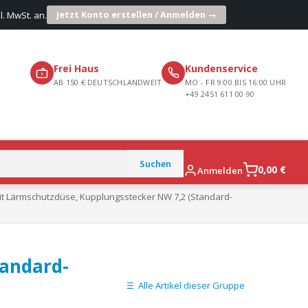
Jetzt Konto erstellen / Anmelden →
l. MwSt. an.
Frei Haus
Kundenservice
AB 150 € DEUTSCHLANDWEIT
MO - FR 9:00 BIS 16:00 UHR
+49 2451 611 00 90
0,00
€
Anmelden
mit Lärmschutzdüse, Kupplungsstecker NW 7,2 (Standard-
tandard-
Alle Artikel dieser Gruppe