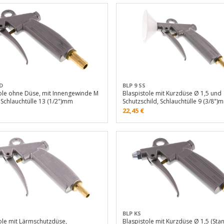
D
BLP 9 SS
ole ohne Düse, mit Innengewinde M
Blaspistole mit Kurzdüse Ø 1,5 und
 Schlauchtülle 13 (1/2")mm
Schutzschild, Schlauchtülle 9 (3/8")
22,45
€
BLP KS
ole mit Lärmschutzdüse,
Blaspistole mit Kurzdüse Ø 1,5 (Sta