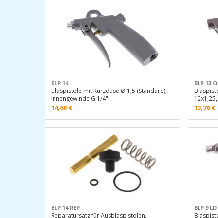
BLP 14
BLP 13 O
Blaspistole mit Kurzdüse Ø 1,5 (Standard),
Blaspist
Innengewinde G 1/4"
12x1,25,
14,60
€
13,76
€
BLP 14 REP
BLP 9 LD
Reparatursatz für Ausblaspistolen,
Blaspist