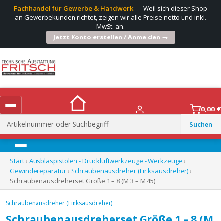
Fachhandel für Gewerbe & Handwerk
— Weil sich dieser Shop
an Gewerbekunden richtet, zeigen wir alle Preise netto und inkl.
MwSt. an.
Jetzt Konto erstellen / Anmelden →
0,00
€
Suchen
nach:
Menü
Start
›
Ausblaspistolen - Druckluftwerkzeuge - Werkzeuge
›
Gewindereparatur
›
Schraubenausdreher (Linksausdreher)
›
Schraubenausdreherset Größe 1 – 8 (M 3 – M 45)
Schraubenausdreher (Linksausdreher)
Schraubenausdreherset Größe 1 – 8 (M