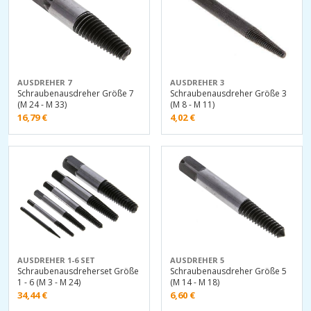
AUSDREHER 7
AUSDREHER 3
Schraubenausdreher Größe 7
Schraubenausdreher Größe 3
(M 24 - M 33)
(M 8 - M 11)
16,79
€
4,02
€
AUSDREHER 1-6 SET
AUSDREHER 5
Schraubenausdreherset Größe
Schraubenausdreher Größe 5
1 - 6 (M 3 - M 24)
(M 14 - M 18)
34,44
€
6,60
€