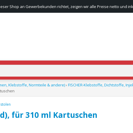
ieser Shop an Gewerbekunden richtet, zeigen wir alle Preise netto und ink
men, Klebstoffe, Normteile & andere)
›
FISCHER-Klebstoffe, Dichtstoffe, In
rtuschen
stolen
d), für 310 ml Kartuschen