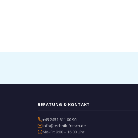
BERATUNG & KONTAKT
+49 2451 611 00 90
info@technik-fritsch.de
Mo–Fr: 9:00 – 16:00 Uhr