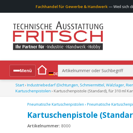
Fachhandel für Gewerbe & Handwerk
— Weil sich d
Suchen
Menü
DE
nach:
Start
›
Industriebedarf (Dichtungen, Schmiermittel, Wälzlager, Rie
Alle Produkte
Kartuschenpistolen
› Kartuschenpistole (Standard), für 310 ml Ka
Pneumatische Kartuschenpistolen
›
Pneumatische Kartuschenpi
Kartuschenpistole (Standar
Artikelnummer:
8000