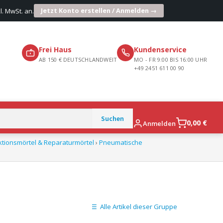
Jetzt Konto erstellen / Anmelden →
l. MwSt. an.
Frei Haus
Kundenservice
AB 150 € DEUTSCHLANDWEIT
MO - FR 9:00 BIS 16:00 UHR
+49 2451 611 00 90
0,00
€
Anmelden
jektionsmörtel & Reparaturmörtel
›
Pneumatische
Alle Artikel dieser Gruppe