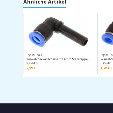
Ähnliche Artikel
IQSML 60H
IQSML 3
Winkel-Steckanschluss mit 6mm Stecknippel,
Winkel-S
IQS-Mini
IQS-Mini
2,19
€
1,78
€