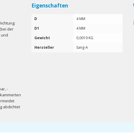
Eigenschaften
D
4 MM
Dichtung:
D1
4 MM
(bei der
n und
Gewicht
0,0019 KG
Hersteller
Sang-A
r, -
 gekammerten
ermeidet
g abdichtet