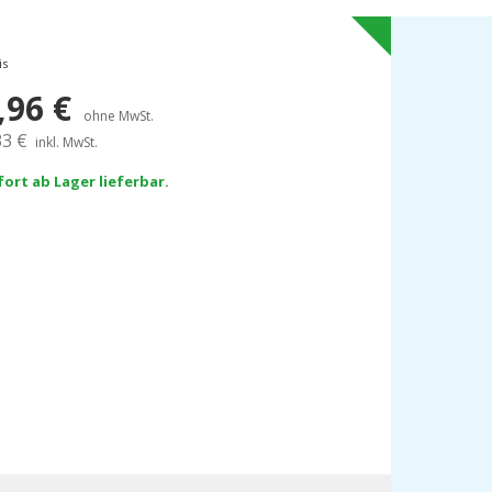
is
,96
€
ohne MwSt.
33
€
inkl. MwSt.
fort ab Lager lieferbar.