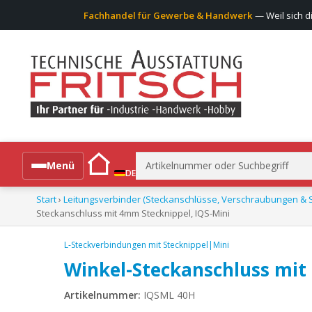
Fachhandel für Gewerbe & Handwerk
— Weil sich d
Suchen
Menü
DE
nach:
Start
›
Leitungsverbinder (Steckanschlüsse, Verschraubungen & S
Alle Produkte
Steckanschluss mit 4mm Stecknippel, IQS-Mini
L-Steckverbindungen mit Stecknippel|Mini
Winkel-Steckanschluss mit
Artikelnummer:
IQSML 40H