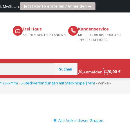
Jetzt Konto erstellen / Anmelden →
l. MwSt. an.
Frei Haus
Kundenservice
AB 150 € DEUTSCHLANDWEIT
MO - FR 9:00 BIS 16:00 UHR
+49 2451 611 00 90
0,00
€
Anmelden
i (3-6 mm)
›
L-Steckverbindungen mit Stecknippel|Mini
› Winkel-
Alle Artikel dieser Gruppe