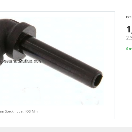
Pre
1
2,
So
mm Stecknippel, IQS-Mini