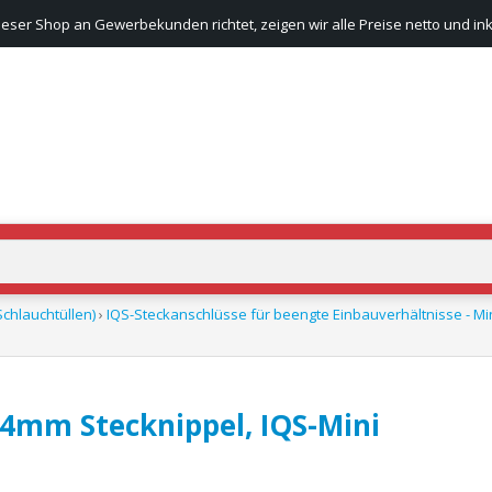
ieser Shop an Gewerbekunden richtet, zeigen wir alle Preise netto und ink
chlauchtüllen)
›
IQS-Steckanschlüsse für beengte Einbauverhältnisse - Min
 4mm Stecknippel, IQS-Mini