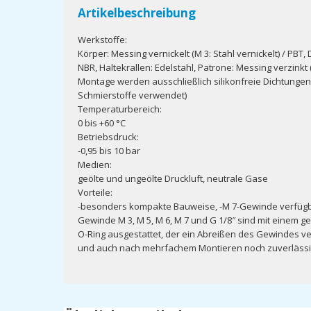
Artikelbeschreibung
Werkstoffe:
Körper: Messing vernickelt (M 3: Stahl vernickelt) / PBT, 
NBR, Haltekrallen: Edelstahl, Patrone: Messing verzinkt 
Montage werden ausschließlich silikonfreie Dichtunge
Schmierstoffe verwendet)
Temperaturbereich:
0 bis +60 °C
Betriebsdruck:
-0,95 bis 10 bar
Medien:
geölte und ungeölte Druckluft, neutrale Gase
Vorteile:
-besonders kompakte Bauweise, -M 7-Gewinde verfügba
Gewinde M 3, M 5, M 6, M 7 und G 1/8″ sind mit einem
O-Ring ausgestattet, der ein Abreißen des Gewindes v
und auch nach mehrfachem Montieren noch zuverlässi