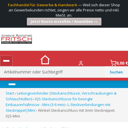
Fachhandel für Gewerbe & Handwerk
— Weil sich dieser Shop
an Gewerbekunden richtet, zeigen wir alle Preise netto und inkl.
MwSt. an.
Jetzt Konto erstellen / Anmelden →
0,00
€
Suchen
nach:
Menü
Start
›
Leitungsverbinder (Steckanschlüsse, Verschraubungen &
Schlauchtüllen)
›
IQS-Steckanschlüsse für beengte
Einbauverhältnisse - Mini (3-6 mm)
›
L-Steckverbindungen mit
Stecknippel|Mini
› Winkel-Steckanschluss mit 3mm Stecknippel,
IQS-Mini