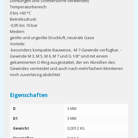
Dichtungen und Schmierstoffe verwendet)
Temperaturbereich:
0 bis +60 °C
Betriebsdruck:
-0,95 bis 10 bar
Medien:
geölte und ungeölte Druckluft, neutrale Gase
Vorteile:
-besonders kompakte Bauweise, -M 7-Gewinde verfügbar, -
Gewinde M 3, M 5, M 6, M 7 und G 1/8″ sind mit einem
gekammerten O-Ring ausgestattet, der ein Abreißen des
Gewindes vermeidet und auch nach mehrfachem Montieren
noch zuverlässig abdichtet
Eigenschaften
D
3 MM
D1
3 MM
Gewicht
0,0012 KG